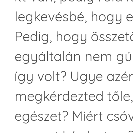
legkevésbé, hogy e
Pedig, hogy összet
egyáltalán nem g
így volt? Ugye azé
megkérdezted tőle
egészet? Miért csóv