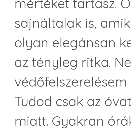
mértéket tartasz.
sajnáltalak is, am
olyan elegánsan ke
az tényleg ritka. N
védőfelszerelésem
Tudod csak az óvat
miatt. Gyakran órák