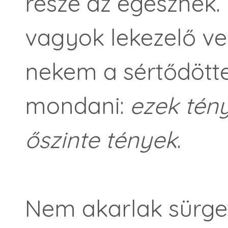
része az egésznek
vagyok lekezelő vel
nekem a sértődötte
mondani:
ezek tény
őszinte tények
.
Nem akarlak sürge