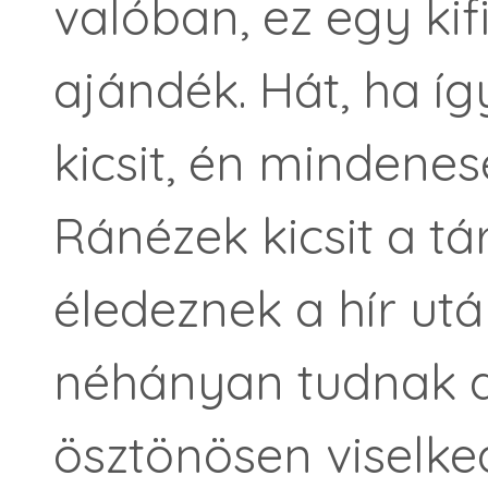
valóban, ez egy ki
ajándék. Hát, ha íg
kicsit, én mindene
Ránézek kicsit a t
éledeznek a hír utá
néhányan tudnak a
ösztönösen viselk