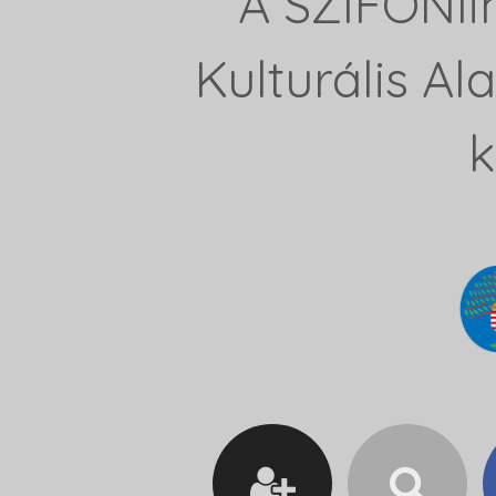
A SZIFONli
Kulturális A
k