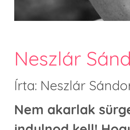
Neszlár Sánd
Írta: Neszlár Sándo
Nem akarlak sürg
indulnod kell! Hog