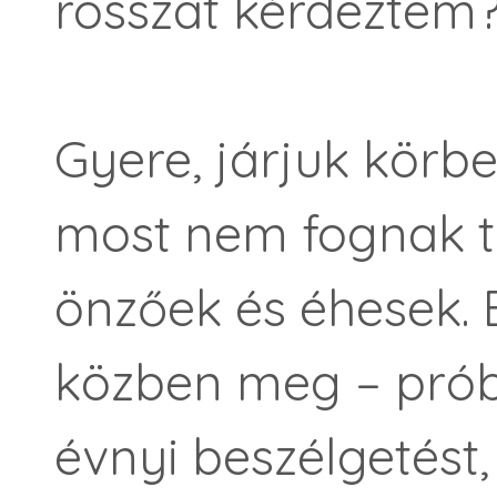
rosszat kérdeztem
Gyere, járjuk körbe
most nem fognak tö
önzőek és éhesek. 
közben meg – prób
évnyi beszélgetést, 