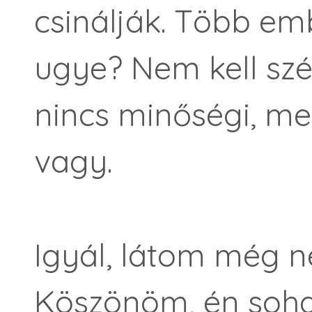
csinálják. Több emb
ugye? Nem kell szé
nincs minőségi, men
vagy.
Igyál, látom még n
Köszönöm, én soh