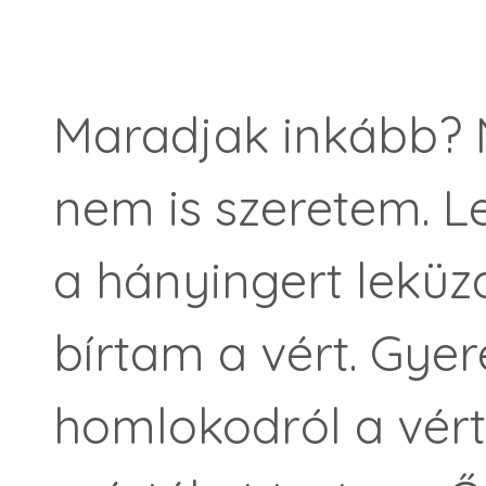
Maradjak inkább? 
nem is szeretem. Le
a hányingert lekü
bírtam a vért. Gyer
homlokodról a vért