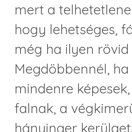
mert a telhetetlene
hogy lehetséges, fá
még ha ilyen rövid i
Megdöbbennél, ha 
mindenre képesek, 
falnak, a végkime
hányinger kerülget