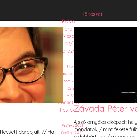
Költészet
Próza
Műfordítás
Mese
Folyó/irat/mentés
Sorozat
Hibrid
Hasznos szöveg
Józsefet nem kérdezte senki
Csízió
HISZTI
comicON
Závada Péter ve
PesText
A szó árnyéka elképzelt hely,
PesText 2021
mondatok, / mint fekete fülb
 leesett darabjait. // Ha
PesText 2022
a dobhártyán, / az agyban f