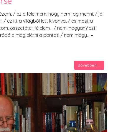
rse
em, / ez a félelmem, hogy nem fog menni, / jól
, / ez itt a világból lett kivonva, / és most a
tom, összetétel: félelem… / nem! hogyan? ezt
próbáld meg elérni a pontot! / nem megy… –
Bővebben ...