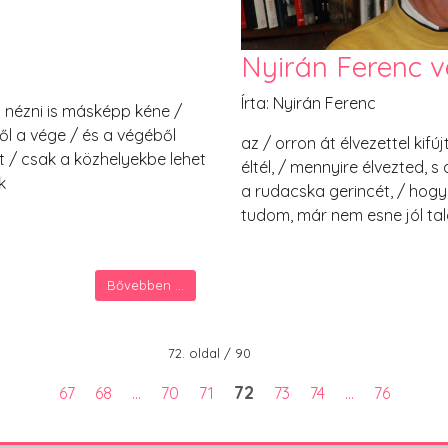
Nyirán Ferenc v
Írta: Nyirán Ferenc
 nézni is másképp kéne /
ől a vége / és a végéből
az / orron át élvezettel kifú
t / csak a közhelyekbe lehet
éltél, / mennyire élvezted, 
k
a rudacska gerincét, / hogy
tudom, már nem esne jól tal
Bővebben ...
72. oldal / 90
72
67
68
...
70
71
73
74
...
76