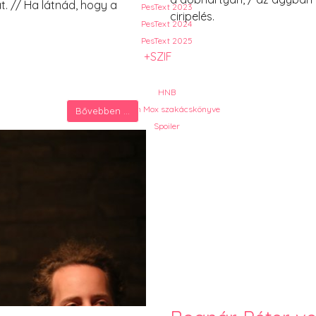
t. // Ha látnád, hogy a
PesText 2023
ciripelés.
PesText 2024
PesText 2025
+SZIF
HNB
Eronim Mox szakácskönyve
Bővebben ...
Spoiler