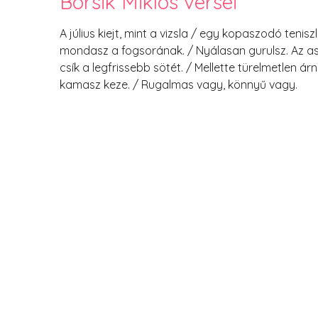
Borsik Miklós versei
A július kiejt, mint a vizsla / egy kopaszodó tenis
mondasz a fogsorának. / Nyálasan gurulsz. Az a
csík a legfrissebb sötét. / Mellette türelmetlen ár
kamasz keze. / Rugalmas vagy, könnyű vagy.