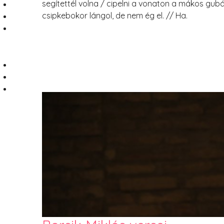
segítettél volna / cipelni a vonaton a mákos gubá
csipkebokor lángol, de nem ég el. // Ha.