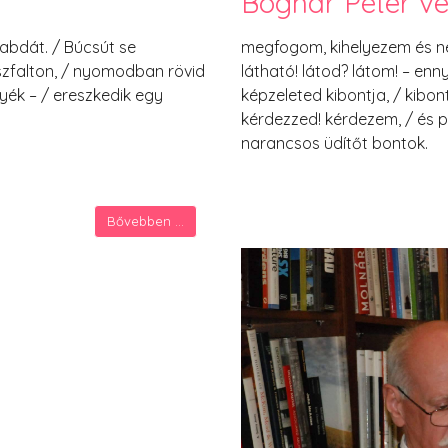
Bognár Péter ve
zlabdát. / Búcsút se
megfogom, kihelyezem és néz
szfalton, / nyomodban rövid
látható! látod? látom! – ennyi
nyék – / ereszkedik egy
képzeleted kibontja, / kibon
kérdezzed! kérdezem, / és 
narancsos üdítőt bontok.
Bővebben ...