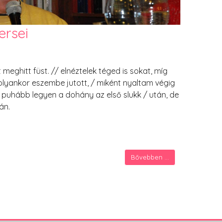
ersei
jt meghitt füst. // elnéztelek téged is sokat, míg
s olyankor eszembe jutott, / miként nyaltam végig
 puhább legyen a dohány az első slukk / után, de
án.
Bővebben ...