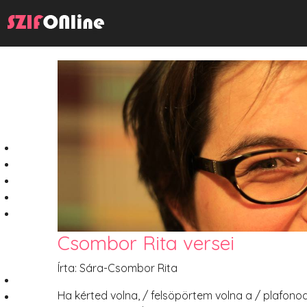
Csombor Rita versei
Írta: Sára-Csombor Rita
Ha kérted volna, / felsöpörtem volna a / plafonod