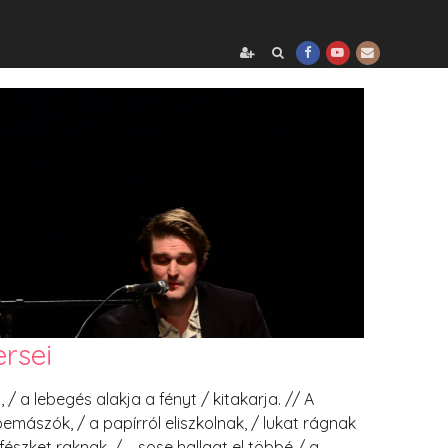
rsei
 / a lebegés alakja a fényt / kitakarja. // A
emászók, / a papírról eliszkolnak, / lukat rágnak
észket raknak, / – sose hallgat el többé / a