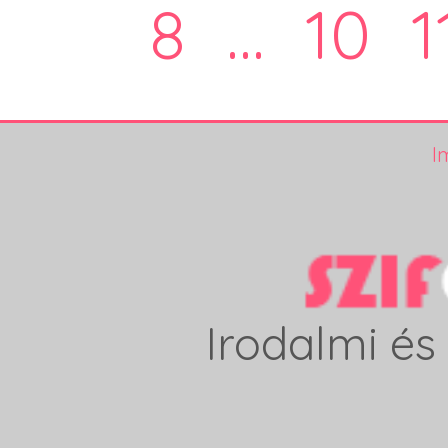
8
...
10
1
I
Irodalmi és 