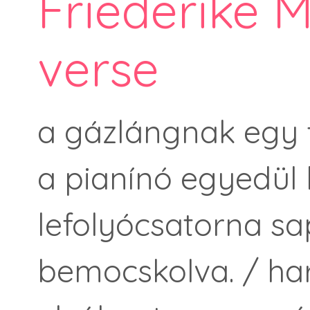
Friederike 
verse
a gázlángnak egy f
a pianínó egyedül k
lefolyócsatorna sa
bemocskolva. / ha