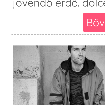
jövendő erdő. dolc
Bőv