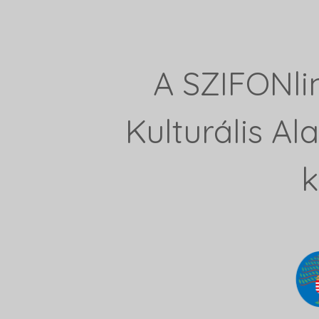
A SZIFONli
Kulturális A
k