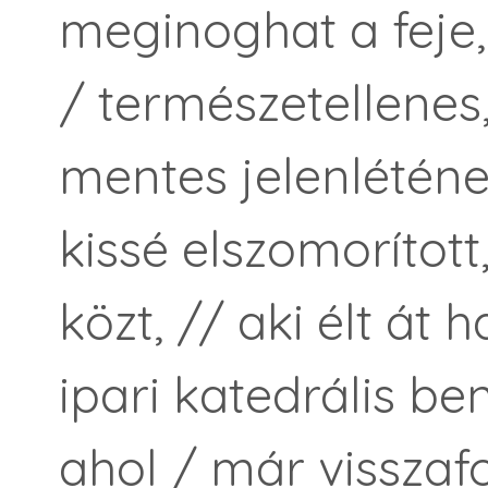
meginoghat a feje, 
/ természetellenes
mentes jelenléténe
kissé elszomoríto
közt, // aki élt át 
ipari katedrális b
ahol / már visszaf