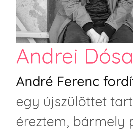
Andrei Dósa
André Ferenc ford
egy újszülöttet ta
éreztem, bármely p