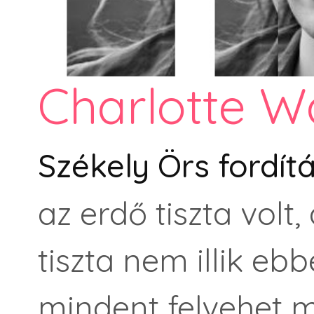
Charlotte W
Székely Örs fordí
az erdő tiszta volt
tiszta nem illik eb
mindent felvehet 