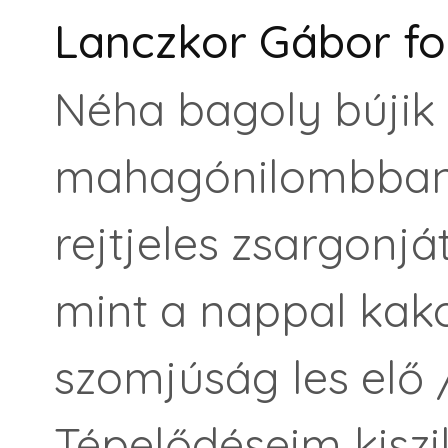
Lanczkor Gábor fo
Néha bagoly bújik 
mahagónilombban 
rejtjeles zsargonjá
mint a nappal kako
szomjúság les elő 
Tépelődéseim kiszi