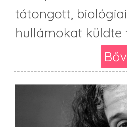
tátongott, biológia
hullámokat küldte
Bőv