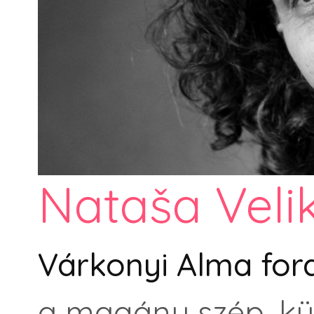
Nataša Veli
Várkonyi Alma for
a magány szép, kü