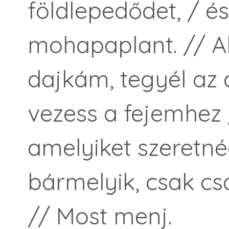
földlepedődet, / é
mohapaplant. // Al
dajkám, tegyél az
vezess a fejemhez /
amelyiket szeretné
bármelyik, csak csa
// Most menj.