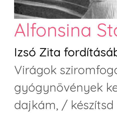
Alfonsina St
Izsó Zita fordítás
Virágok sziromfoga
gyógynövények kez
dajkám, / készítsd