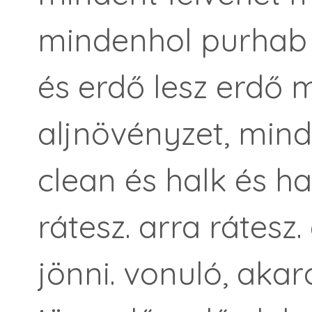
mindenhol purhab 
és erdő lesz erdő 
aljnövényzet, mind
clean és halk és h
rátesz. arra rátesz.
jönni. vonuló, akar