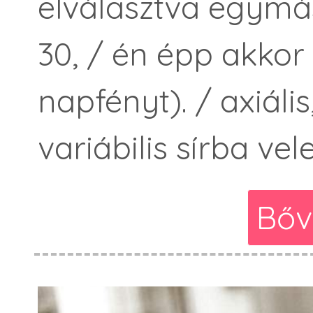
elválasztva egymás
30, / én épp akkor
napfényt). / axiális
variábilis sírba vel
Bőv