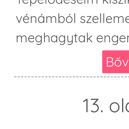
vénámból szelleme
meghagytak engem
Bőv
13. o