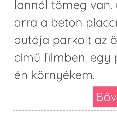
lannál tömeg van.
arra a beton placc
autója parkolt az
című filmben. egy 
én környékem.
Bőv