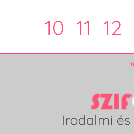
10
11
12
I
Irodalmi és 