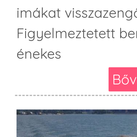
imákat visszazengő
Figyelmeztetett be
énekes
Bőv