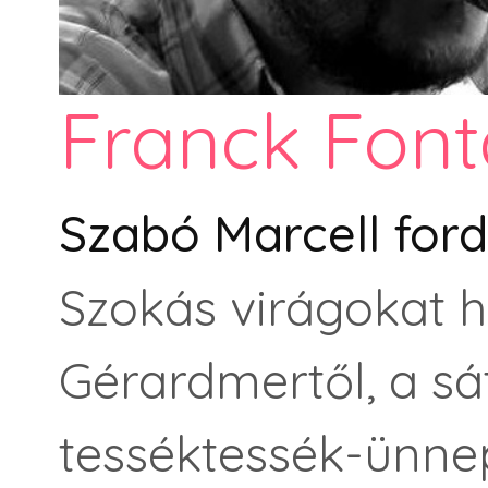
Franck Font
Szabó Marcell for
Szokás virágokat he
Gérardmertől, a sát
tesséktessék-ünnep