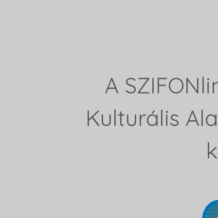
A SZIFONli
Kulturális A
k