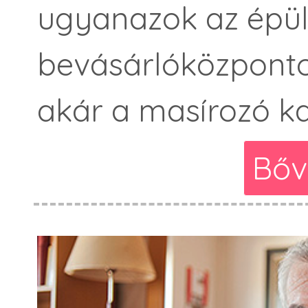
ugyanazok az épül
bevásárlóközponto
akár a masírozó k
Bőv