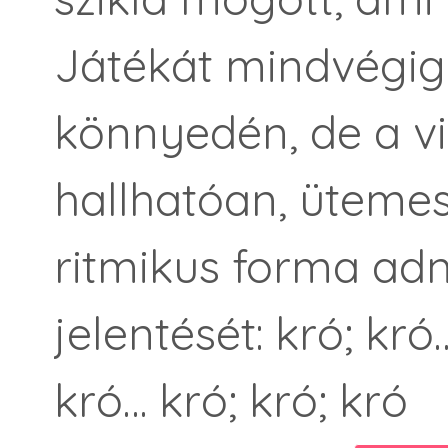
Játékát mindvégig 
könnyedén, de a vi
hallhatóan, ütemes
ritmikus forma ad
jelentését: kró; kró
kró… kró; kró; kró