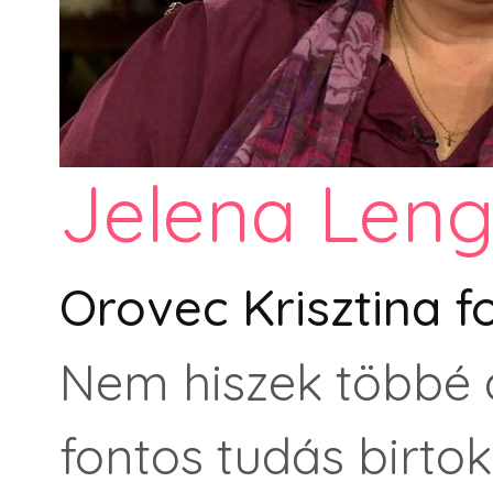
Jelena Leng
Orovec Krisztina f
Nem hiszek többé 
fontos tudás birto