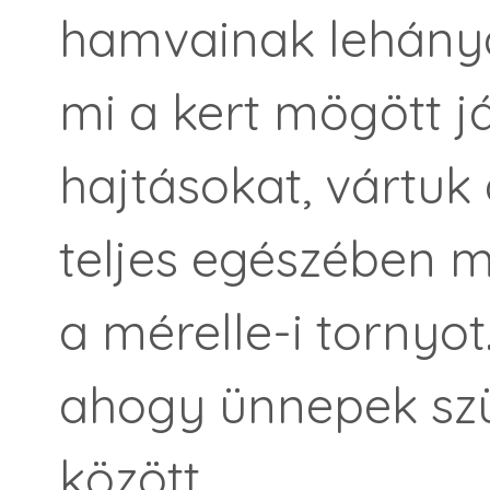
hamvainak lehányá
mi a kert mögött já
hajtásokat, vártuk 
teljes egészében m
a mérelle-i tornyot
ahogy ünnepek szü
között.