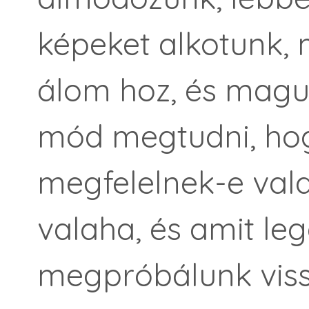
képeket alkotunk, 
álom hoz, és magu
mód megtudni, ho
megfelelnek-e vala
valaha, és amit l
megpróbálunk viss