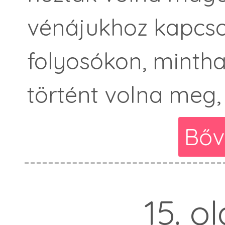
vénájukhoz kapcsol
folyosókon, minth
történt volna meg,
Bőv
15. o