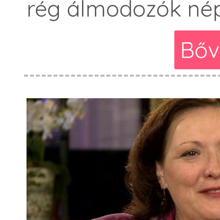
rég álmodozók né
Bőv