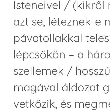
Isteneivel / (kikrő
azt se, léteznek-e 
pávatollakkal teles
lépcsőkön – a há
szellemek / hosszú
magával áldozat g
vetkőzik, és megmer