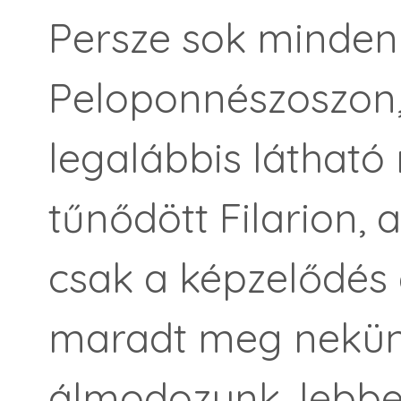
Persze sok minden 
Peloponnészoszon,
legalábbis látható
tűnődött Filarion, 
csak a képzelődés
maradt meg nekün
álmodozunk, lebbe