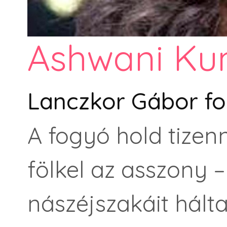
Ashwani Ku
Lanczkor Gábor fo
A fogyó hold tizen
fölkel az asszony 
nászéjszakáit hált