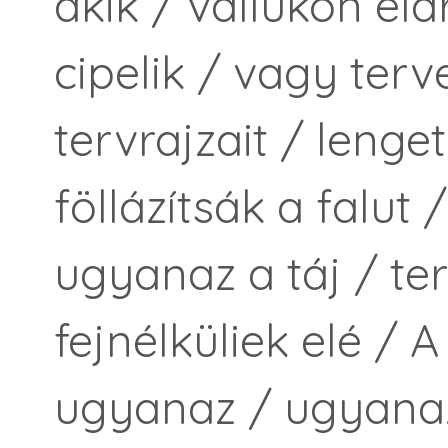
akik / vállukon elár
cipelik / vagy ter
tervrajzait / lenge
föllázítsák a falut
ugyanaz a táj / ter
fejnélküliek elé / 
ugyanaz / ugyanaz