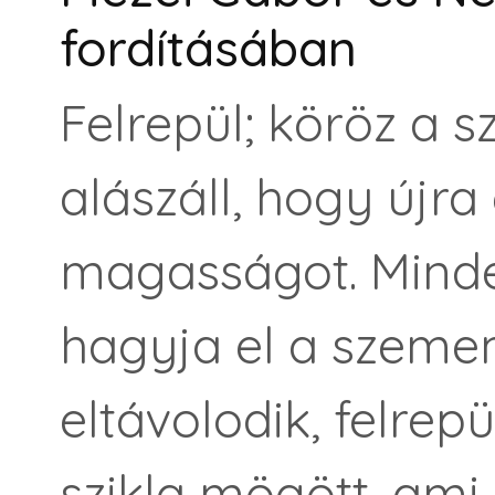
fordításában
Felrepül; köröz a 
alászáll, hogy újra 
magasságot. Minde
hagyja el a szemem
eltávolodik, felrepü
szikla mögött, ami m