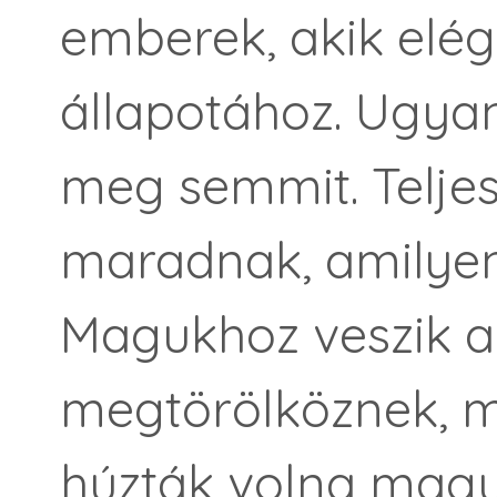
emberek, akik elég
állapotához. Ugya
meg semmit. Telje
maradnak, amilyene
Magukhoz veszik a 
megtörölköznek, 
húzták volna magu