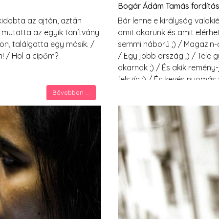
Bogár Ádám Tamás fordítá
kidobta az ajtón, aztán
Bár lenne e királyság valakié
 mutatta az egyik tanítvány.
amit akarunk és amit elérhetü
on, találgatta egy másik. /
semmi háború ;) / Magazin-cí
n! / Hol a cipőm?
/ Egy jobb ország ;) / Tele g
akarnak ;) / És akik remény-
felszín ;) / És kevés nyomás 
Úgyhogy igen, de nem ;) / Gé
Bővebben ...