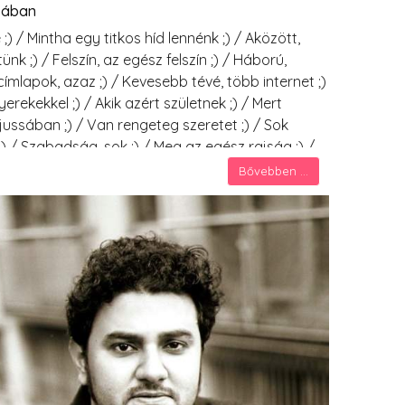
sában
 ;) / Mintha egy titkos híd lennénk ;) / Aközött,
nk ;) / Felszín, az egész felszín ;) / Háború,
mlapok, azaz ;) / Kevesebb tévé, több internet ;)
yerekekkel ;) / Akik azért születnek ;) / Mert
jussában ;) / Van rengeteg szeretet ;) / Sok
;) / Szabadság, sok ;) / Meg az egész rajság ;) /
ppisztoly ;)
Bővebben ...