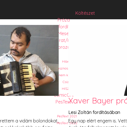
Költészet
Próza
Műfordítás
Mese
Folyó/irat/mentés
Sorozat
Hibrid
Hasznos szöveg
Józsefet nem kérdezte senki
Csízió
HISZTI
comicON
Xaver Bayer pró
PesText
Lesi Zoltán fordításában
PesText 2021
erettem a vidám bolondokat,
Egy nap elért engem is. Vet
PesText 2022