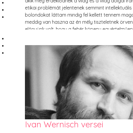
akik még érdeklődnek a világ és a világ dolgai irá
etikai problémát jelentenek semmint intellektuális
bolondokat láttam mindig fel kellett tennem mag
meddig van haszna az én mély tiszteletnek örve
előnyünk volt, hogy a fehér köpeny egyértelműen 
betegektől és azt hiszem csak azért sétálgattun
senki se feledkezzen meg a hierarchiáról. Délután 
Ivan Wernisch versei