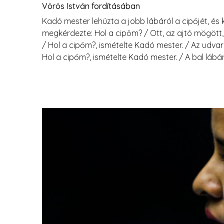
Vörös István fordításában
Kadó mester lehúzta a jobb lábáról a cipőjét, és 
megkérdezte: Hol a cipőm? / Ott, az ajtó mögött,
/ Hol a cipőm?, ismételte Kadó mester. / Az udvar
Hol a cipőm?, ismételte Kadó mester. / A bal lábá