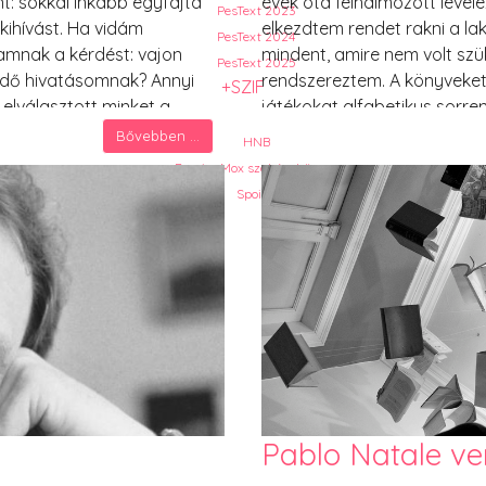
nt: sokkal inkább egyfajta
évek óta felhalmozott level
PesText 2023
 kihívást. Ha vidám
elkezdtem rendet rakni a la
PesText 2024
amnak a kérdést: vajon
mindent, amire nem volt sz
PesText 2025
ndő hivatásomnak? Annyi
rendszereztem. A könyveke
+SZIF
elválasztott minket a
játékokat alfabetikus sorrend
k olyan sokat közöttük, hogy
megsemmisítettem. A szekré
Bővebben ...
HNB
volt.
kidobtam. Még a papírpénz
Eronim Mox szakácskönyve
Spoiler
Pablo Natale ve