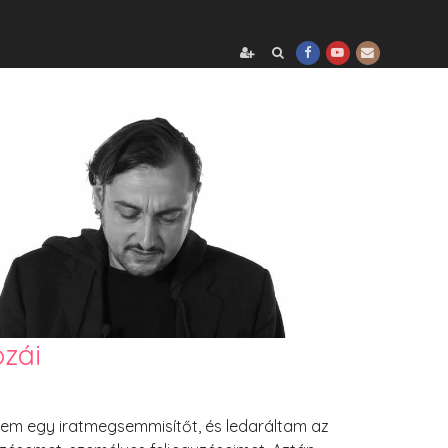
zái
tem egy iratmegsemmisítőt, és ledaráltam az