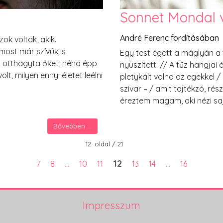
Sonnet Mondal 
André Ferenc fordításában
ok voltak, akik.
most már szívük is
Egy test égett a máglyán a 
aki otthagyta őket, néha épp
nyüszített. // A tűz hangjai
t, milyen ennyi életet leélni
pletykált volna az egekkel /
szivar – / amit tajtékzó, ré
éreztem magam, aki nézi saj
Bővebben ...
12. oldal / 21
12
7
8
...
10
11
13
14
...
16
Impresszum