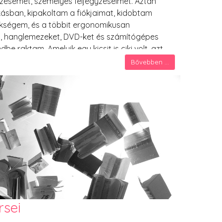
ezésemet, személyes feljegyzéseimet. Aztán
kásban, kipakoltam a fiókjaimat, kidobtam
ükségem, és a többit ergonomikusan
t, hanglemezeket, DVD-ket és számítógépes
be raktam. Amelyik egy kicsit is ciki volt, azt
nysorok látható részein lévő kacatokat
Bővebben ...
t is növekvő sorba raktam a pénztárcámban.
rsei