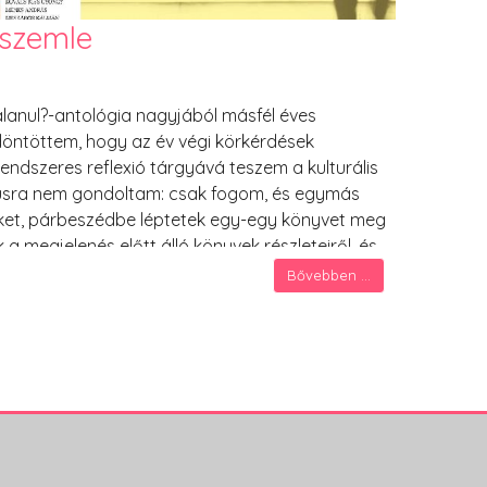
tszemle
talanul?-antológia nagyjából másfél éves
döntöttem, hogy az év végi körkérdések
endszeres reflexió tárgyává teszem a kulturális
kusra nem gondoltam: csak fogom, és egymás
ket, párbeszédbe léptetek egy-egy könyvet meg
 a megjelenés előtt álló könyvek részleteiről, és
m kapna figyelmet. A feladat nemesnek tűnt, és
Bővebben ...
azt előzetesen gondolni mertem.