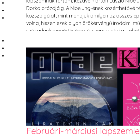
lapszámnak tartom, kezdve Márton László Nibelu
Dorka prózájáig. A Nibelung-ének közérthetővé t
közszolgálat, mint mondjuk amilyen az összes ep
volna, hiszen ezek olyan örökérvényű irodalmi mű
századunk megértéséhez új szempontokat tehetn
lapszámban szereplő Hatodik kaland (Utazás Isen
mozzanatokat közöl a főszereplők kalandjaiból, 
the Kardashians-epizódot látnánk
Februári-márciusi lapszemle