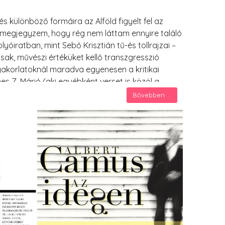
 különböző formáira az Alföld figyelt fel az
megjegyzem, hogy rég nem láttam ennyire találó
olyóiratban, mint Sebő Krisztián tű-és tollrajzai –
ak, művészi értéküket kellő transzgresszió
gyakorlatoknál maradva egyenesen a kritikai
s Z. Márió (aki egyébként verset is közöl a
Állati férj című új verseskötetéről (Kalligram,
Bővebben ...
s inkább tanulmányszerűséget, ahogy azt tőle még