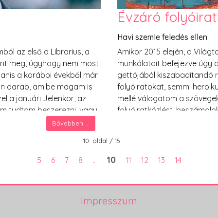
Évzáró folyóira
Havi szemle feledés ellen
ból az első a Librarius, a
Amikor 2015 elején, a Világ
elent meg, úgyhogy nem most
munkálatait befejezve úgy 
yanis a korábbi évekből már
gettójából kiszabadítandó r
lyan darab, amibe magam is
folyóiratokat, semmi heroi
l a januári Jelenkor, az
mellé válogatom a szövege
 nem tudtam beszerezni, vagy
folyóiratközlést, beszámolok
ízléspreferenciáimért
kiemelem, ami egyébként ne
Bővebben ...
nagyobb kaland volt, mint 
10. oldal / 15
10
5
6
7
8
...
11
12
13
14
Impresszum