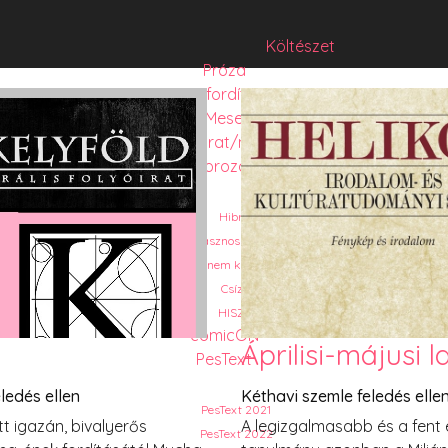
Költészet
Próza
Műfordítás
Mese
Folyó/irat/mentés
Sorozat
Hibrid
Hasznos szöveg
Józsefet nem kérdezte senki
Csízió
HISZTI
comicON
Áprilisi-májusi 
PesText
ledés ellen
Kéthavi szemle feledés elle
PesText 2021
tt igazán, bivalyerős
A legizgalmasabb és a fent
PesText 2022