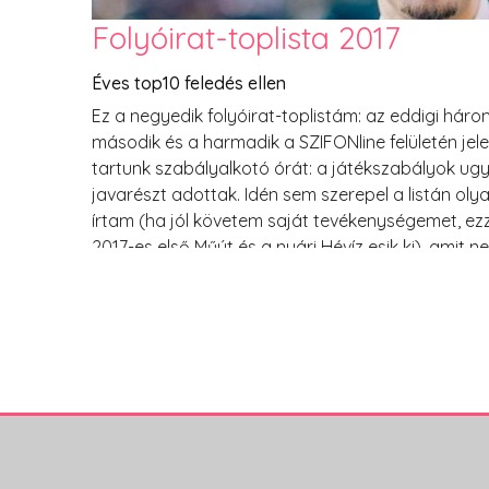
Folyóirat-toplista 2017
Éves top10 feledés ellen
Ez a negyedik folyóirat-toplistám: az eddigi három
második és a harmadik a SZIFONline felületén j
tartunk szabályalkotó órát: a játékszabályok ug
javarészt adottak. Idén sem szerepel a listán o
írtam (ha jól követem saját tevékenységemet, ezze
2017-es első Műút és a nyári Hévíz esik ki), amit
amit lusta voltam elolvasni, és idén is csak saját 
vállalhatok felelősséget.