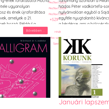
ng-ének fordításától Mucha
tanulmány azonban a Milián 
PesText 2023
étele ugyanolyan
Nádas Péter vadkörtefa-sor
PesText 2024
osz és ének újrafordítása
nyilvánvalóan egyből a Sajá
PesText 2025
vek, amelyek a 21.
egyféle nyugtalanító kívánc
+SZIF
ek hozzá. Például a
a kérdésre, ami a bölcsészk
stein szigetére) olyan
válaszolódott meg, nevezete
Bővebben ...
HNB
mintha egy Keeping up with
sorozatnak milyen köze van
Eronim Mox szakácskönyve
összeértelmezni.
Spoiler
Januári lapszem