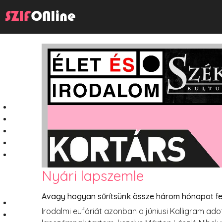
Nyári lapszemle
Avagy hogyan sűrítsünk össze három hónapot fe
Irodalmi eufóriát azonban a júniusi Kalligram ado