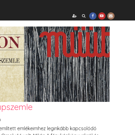
lapszemle
n
 említett emlékeimhez leginkább kapcsolódó