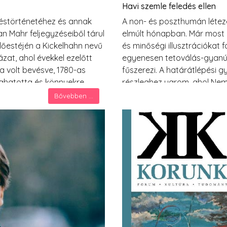
Havi szemle feledés ellen
zéstörténetéhez és annak
A non- és poszthumán létezés
an Mahr feljegyzéseiből tárul
elmúlt hónapban. Már most 
lőestéjén a Kickelhahn nevű
és minőségi illusztrációkat f
t, ahol évekkel ezelőtt
egyenesen tetoválás-gyanús
la volt bevésve, 1780-as
fűszerezi. A határátlépési 
meghatotta és könnyekre
részleghez ugrom, ahol Neme
sorai (balde / Ruhest du auch
lapban) Németh Zoltánnak az 
Bővebben ...
2016) közöl kritikát… vagyi
láthattuk.