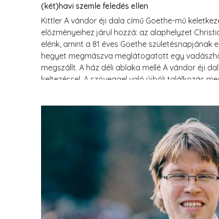
(két)havi szemle feledés ellen
Kittler A vándor éji dala című Goethe-mű keletke
előzményeihez járul hozzá: az alaphelyzet Christi
elénk, amint a 81 éves Goethe születésnapjának e
hegyet megmászva meglátogatott egy vadászháza
megszállt. A ház déli ablaka mellé A vándor éji da
keltezéssel. A szöveggel való újbóli találkozás 
fakasztotta az idős költőt, főként a vers utolsó 
– nemsokára / nyugszol te is).