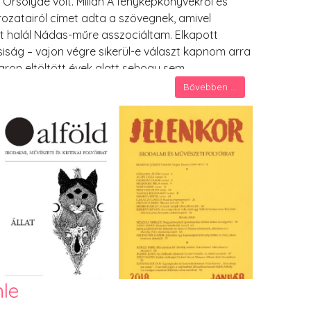
Orsolyáé volt. Milián A fényképkönyvekről és
ozatairól címet adta a szövegnek, amivel
t halál Nádas-műre asszociáltam. Elkapott
siság – vajon végre sikerül-e választ kapnom arra
aron eltöltött évek alatt sehogy sem
sen: a Saját halál szövegének és a vadkörtefa-
Bővebben ...
 egymáshoz, hogyan lehet a kettőt
le