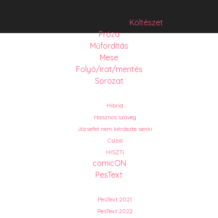
Költészet
Próza
Műfordítás
Mese
Folyó/irat/mentés
Sorozat
Hibrid
Hasznos szöveg
Józsefet nem kérdezte senki
Csízió
HISZTI
comicON
PesText
PesText 2021
PesText 2022