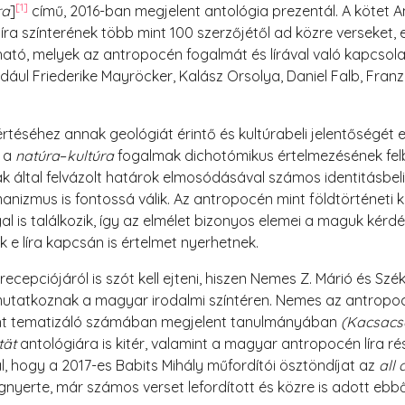
[1]
ra
]
című, 2016-ban megjelent antológia prezentál. A kötet A
ra színterének több mint 100 szerzőjétől ad közre verseket, 
tó, melyek az antropocén fogalmát és lírával való kapcsolatá
dául Friederike Mayröcker, Kalász Orsolya, Daniel Falb, Franz 
séhez annak geológiát érintő és kultúrabeli jelentőségét egy
s a
natúra
–
kultúra
fogalmak dichotómikus értelmezésének fel
ák által felvázolt határok elmosódásával számos identitásbel
anizmus is fontossá válik. Az antropocén mint földtörténeti k
gal is találkozik, így az elmélet bizonyos elemei a maguk ké
k e líra kapcsán is értelmet nyerhetnek.
epciójáról is szót kell ejteni, hiszen Nemes Z. Márió és Széke
tatkoznak a magyar irodalmi színtéren. Nemes az antropocé
t tematizáló számában megjelent tanulmányában
(Kacsacs
stät
antológiára is kitér, valamint a magyar antropocén líra rész
l, hogy a 2017-es Babits Mihály műfordítói ösztöndíjat az
all 
gnyerte, már számos verset lefordított és közre is adott ebb