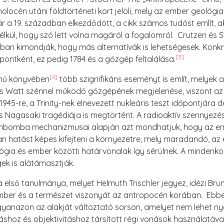
locén utáni földtörténeti kort jelöli, mely az ember geológi
r a 19. században elkezdődött, a cikk számos tudóst említ, 
lkül, hogy szó lett volna magáról a fogalomról. Crutzen és
nban kimondják, hogy más alternatívák is lehetségesek. Konk
[3]
ontként, ez pedig 1784 és a gőzgép feltalálása.
[4]
mű könyvében
több szignifikáns eseményt is említ, melyek 
mes Watt szénnel működő gőzgépének megjelenése, viszont az
5-re, a Trinity-nek elnevezett nukleáris teszt időpontjára d
Nagasaki tragédiája is megtörtént. A radioaktív szennyezé
bomba mechanizmusai alapján azt mondhatjuk, hogy az emb
an hatást képes kifejteni a környezetre, mely maradandó, az e
ógia és ember közötti határvonalak így sérülnek. A mindenkori
gek is alátámasztják.
a első tanulmánya, melyet Helmuth Trischler jegyez, idézi Bru
ember és a természet viszonyát az antropocén korában. Ebben 
yanazon az alakját változtató sorson, amelyet nem lehet ny
táshoz és objektivitáshoz társított régi vonások használatával