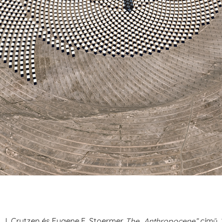
 J. Crutzen és Eugene F. Stoermer
The „Anthropocene”
című,