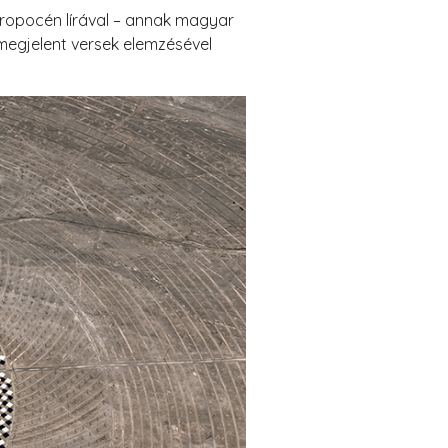
tropocén lírával – annak magyar
 megjelent versek elemzésével