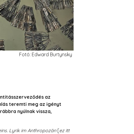
Fotó: Edward Burtynsky
entitásszerveződés az
mlás teremti meg az igényt
rábbra nyúlnak vissza,
 deins. Lyrik im Anthropozän
[
ez itt