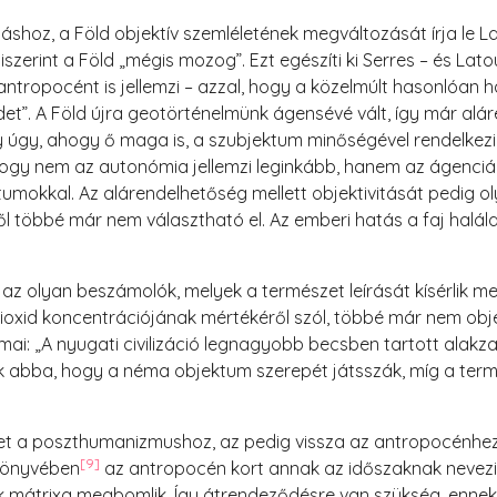
táshoz, a Föld objektív szemléletének megváltozását írja le La
zerint a Föld „mégis mozog”. Ezt egészíti ki Serres – és Lat
ntropocént is jellemzi – azzal, hogy a közelmúlt hasonlóan 
det”. A Föld újra geotörténelmünk ágensévé vált, így már alá
úgy, ahogy ő maga is, a szubjektum minőségével rendelkezi
ogy nem az autonómia jellemzi leginkább, hanem az ágenci
mokkal. Az alárendelhetőség mellett objektivitását pedig oly
 többé már nem választható el. Az emberi hatás a faj halála 
y az olyan beszámolók, melyek a természet leírását kísérlik me
dioxid koncentrációjának mértékéről szól, többé már nem obj
mai: „A nyugati civilizáció legnagyobb becsben tartott ala
 abba, hogy a néma objektum szerepét játsszák, míg a termés
et a poszthumanizmushoz, az pedig vissza az antropocénhez:
[9]
könyvében
az antropocén kort annak az időszaknak nevez
k mátrixa megbomlik. Így átrendeződésre van szükség, ennek