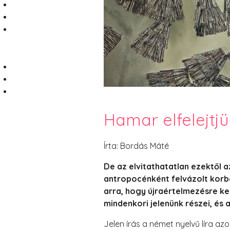
Hamar elfelejtjü
Írta: Bordás Máté
De az elvitathatatlan ezektől 
antropocénként felvázolt korba
arra, hogy újraértelmezésre ker
mindenkori jelenünk részei, é
Jelen írás a német nyelvű líra az