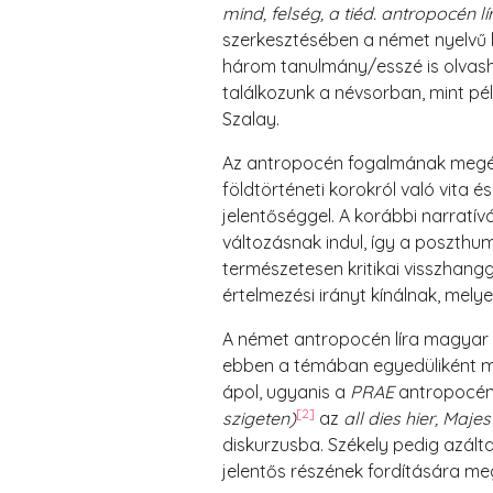
mind, felség, a tiéd. antropocén lí
szerkesztésében a német nyelvű lí
három tanulmány/esszé is olvasha
találkozunk a névsorban, mint pél
Szalay.
Az antropocén fogalmának megérté
földtörténeti korokról való vita é
jelentőséggel. A korábbi narratív
változásnak indul, így a poszthum
természetesen kritikai visszhang
értelmezési irányt kínálnak, melye
A német antropocén líra magyar rec
ebben a témában egyedüliként mu
ápol, ugyanis a
PRAE
antropocén
[2]
szigeten)
az
all dies hier, Maje
diskurzusba. Székely pedig azálta
jelentős részének fordítására me