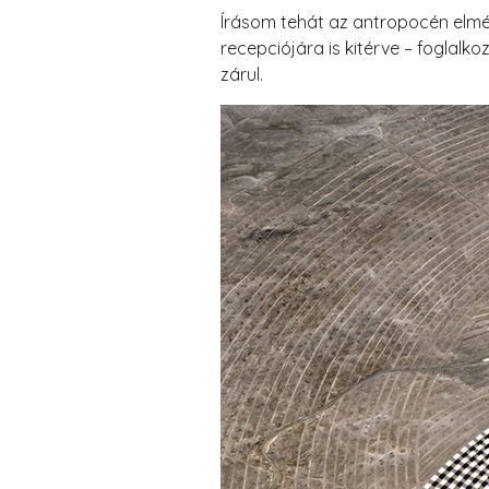
Írásom tehát az antropocén elmél
recepciójára is kitérve – foglalk
zárul.