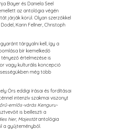
nja Bayer és Daniela Seel
emellett az antológia végén
t járják körül. Olyan szerzőkkel
Dodel, Karin Fellner, Christoph
aránt tárgyalni kell, így a
bomlása bír kiemelkedő
i tényező értelmezése is
or vagy kulturális koncepció
rdésességükben még több
ly Örs eddigi írásai és fordításai
nnel intenzív szakmai viszonyt
őrű-emlős-várás Kenguru-
tvevőit is beilleszti a
dies hier, Majestät
antológia
ől a gyűjteményből.