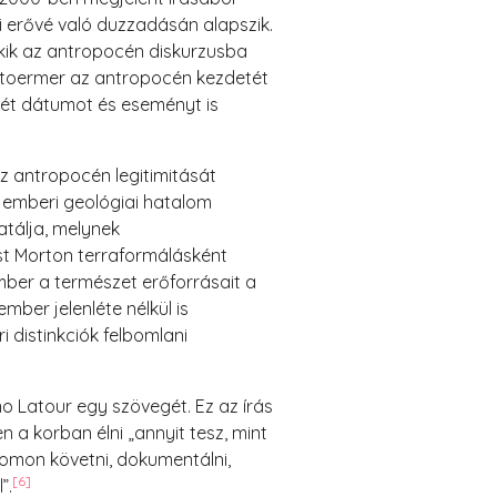
ai erővé való duzzadásán alapszik.
akik az antropocén diskurzusba
 Stoermer az antropocén kezdetét
rét dátumot és eseményt is
az antropocén legitimitását
 emberi geológiai hatalom
atálja, melynek
st Morton terraformálásként
er a természet erőforrásait a
mber jelenléte nélkül is
 distinkciók felbomlani
no Latour egy szövegét. Ez az írás
a korban élni „annyit tesz, mint
omon követni, dokumentálni,
[6]
”.