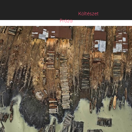
Költészet
Próza
Műfordítás
Mese
Folyó/irat/mentés
Sorozat
Hibrid
Hasznos szöveg
Józsefet nem kérdezte senki
Csízió
HISZTI
comicON
PesText
PesText 2021
PesText 2022