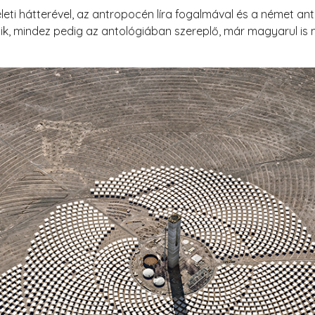
eti hátterével, az antropocén líra fogalmával és a német an
ozik, mindez pedig az antológiában szereplő, már magyarul is