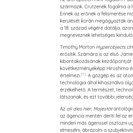
származik. Crutzenék fogalma a ho
Ennek az erőnek a felismerése má
kerülését korán megágyazták ané
a 18. század végére datálja, azo
megneveznek lehetséges kiindulóp
Timothy Morton
Hyperobjects
cí
erősítik. Számára is az első Ja
kibontakozásának kezdőpontját 194
következményeképp Hiroshima és 
[
5
]
értelmezi.
A gőzgép és az atom
technológia által kihasználva oly
érzékelhető. A természet, technol
látszanak, és ezt további jelensé
Az
all dies hier, Majestät
antológi
az ágencia mentén deríti fel az 
minden más ágenssel osztozni ug
elmesélni, ábrázolni a szubjektivi