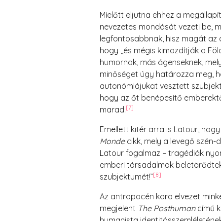
Mielőtt eljutna ehhez a megállapí
nevezetes mondását vezeti be, mis
legfontosabbnak, hisz magát az a
hogy „és mégis kimozdítják a Föl
humornak, más ágenseknek, mely 
minőséget úgy határozza meg, h
autonómiájukat vesztett szubjektu
hogy az őt benépesítő emberektől
[7]
marad.
Emellett kitér arra is Latour, hog
Monde
cikk, mely a levegő szén-
Latour fogalmaz – tragédiák nyo
emberi társadalmak beletörődtek
[8]
szubjektumét!”
Az antropocén kora elvezet mink
megjelent
The Posthuman
című 
humanista identitásszemléleténe