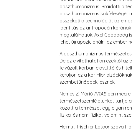
poszthumanizmus. Braidotti a te
poszthumanizmus sokféleségét mu
összeköti a technológiát az emb
identitás az antropocén korának
megtalálhatjuk. Axel Goodbody is 
lehet újrapozicionálni az ember h
A poszthumanizmus természetesen
De az elvitathatatlan ezektől az
felvázolt korban elavulttá és hit
kerüljön ez a kor. Hibridizációkn
szembetűnőbbek lesznek.
Nemes Z. Márió
PRAE
-ben megje
természetszemléletünket tartja a
között a természet egy olyan rend
fizikai és nem-fizikai, valamint s
Helmut Trischler Latour szavait i