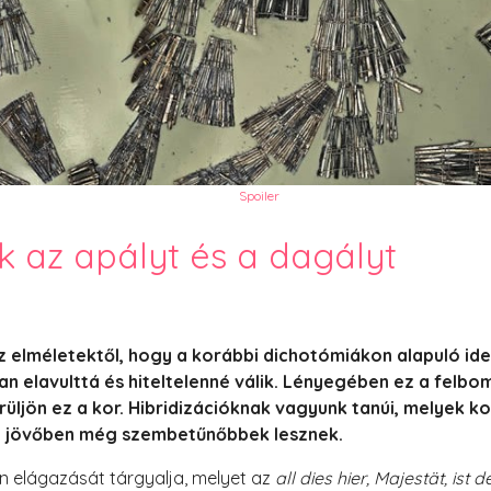
PesText 2023
PesText 2024
PesText 2025
+SZIF
HNB
Eronim Mox szakácskönyve
Spoiler
k az apályt és a dagályt
az elméletektől, hogy a korábbi dichotómiákon alapuló id
n elavulttá és hiteltelenné válik. Lényegében ez a felbo
üljön ez a kor. Hibridizációknak vagyunk tanúi, melyek ko
s a jövőben még szembetűnőbbek lesznek.
on elágazását tárgyalja, melyet az
all dies hier, Majestät, ist