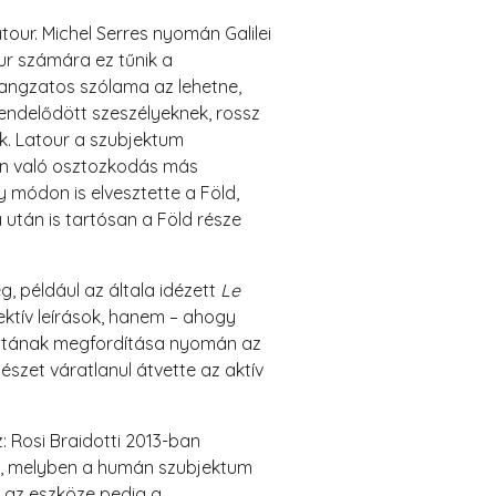
tour. Michel Serres nyomán Galilei
our számára ez tűnik a
hangzatos szólama az lehetne,
rendelődött szeszélyeknek, rossz
k. Latour a szubjektum
án való osztozkodás más
 módon is elvesztette a Föld,
után is tartósan a Föld része
g, például az általa idézett
Le
ektív leírások, hanem – ahogy
kzatának megfordítása nyomán az
zet váratlanul átvette az aktív
 Rosi Braidotti 2013-ban
i, melyben a humán szubjektum
 az eszköze pedig a