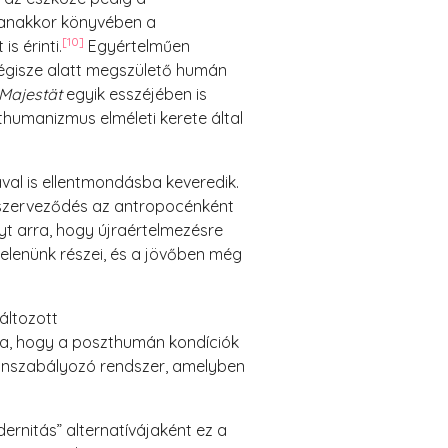
gyanakkor könyvében a
[10]
 érinti.
Egyértelműen
 égisze alatt megszülető humán
, Majestät
egyik esszéjében is
zthumanizmus elméleti kerete által
al is ellentmondásba keveredik.
ásszerveződés az antropocénként
nyt arra, hogy újraértelmezésre
jelenünk részei, és a jövőben még
áltozott
tja, hogy a poszthumán kondíciók
t önszabályozó rendszer, amelyben
ernitás” alternatívájaként ez a