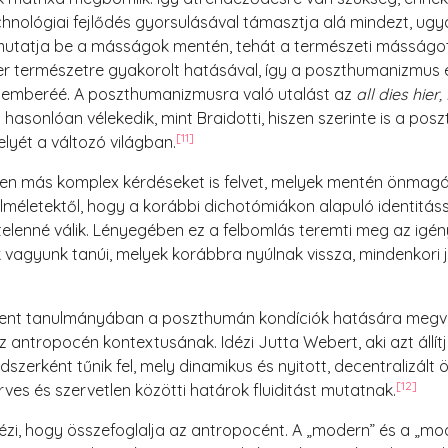
chnológiai fejlődés gyorsulásával támasztja alá mindezt, u
tatja be a másságok mentén, tehát a természeti másságot is
er természetre gyakorolt hatásával, így a poszthumanizmus
 emberéé. A poszthumanizmusra való utalást az
all dies hier
hasonlóan vélekedik, mint Braidotti, hiszen szerinte is a pos
[11]
elyét a változó világban.
 más komplex kérdéseket is felvet, melyek mentén önmagáv
 elméletektől, hogy a korábbi dichotómiákon alapuló identit
eltelenné válik. Lényegében ez a felbomlás teremti meg az igé
ak vagyunk tanúi, melyek korábbra nyúlnak vissza, mindenkori 
lent tanulmányában a poszthumán kondíciók hatására megv
z antropocén kontextusának. Idézi Jutta Webert, aki azt állí
szerként tűnik fel, mely dinamikus és nyitott, decentralizál
[12]
zerves és szervetlen közötti határok fluiditást mutatnak.
dézi, hogy összefoglalja az antropocént. A „modern” és a „mod