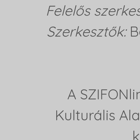
Felelős szerke
Szerkesztők:
B
A SZIFONli
Kulturális A
k