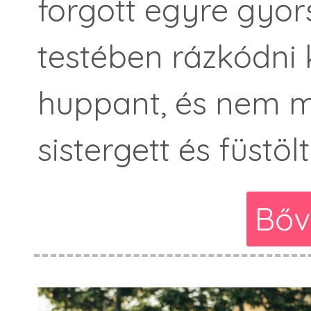
forgott egyre gyor
testében rázkódni k
huppant, és nem mo
sistergett és füstölt
Bőv