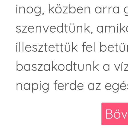
inog, közben arra
szenvedtünk, amiko
illesztettük fel be
baszakodtunk a ví
napig ferde az egé
Bőv