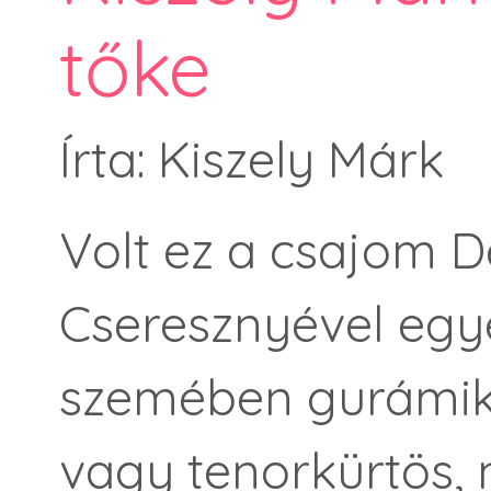
tőke
Írta: Kiszely Márk
Volt ez a csajom 
Cseresznyével egye
szemében gurámikat
vagy tenorkürtös,