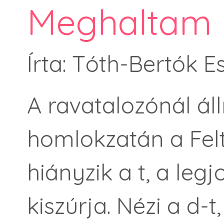
Meghaltam
Írta: Tóth-Bertók E
A ravatalozónál áll
homlokzatán a Fel
hiányzik a t, a le
kiszúrja. Nézi a d-t