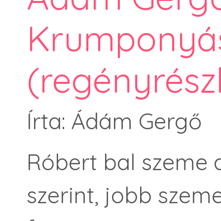
Krumponyás
(regényrészl
Írta: Ádám Gergő
Róbert bal szeme 
szerint, jobb szeme