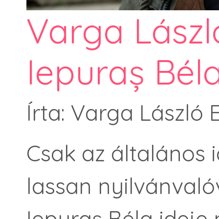
Varga Lászl
Iepuraș Bél
Írta: Varga László
Csak az általános 
lassan nyilvánvaló
Iepuraș Béla idej