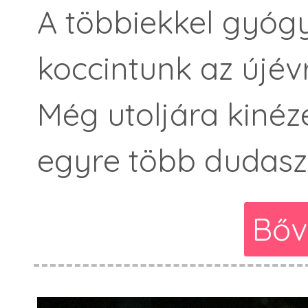
A többiekkel gyóg
koccintunk az újévr
Még utoljára kinéz
egyre több dudaszó
Bőv