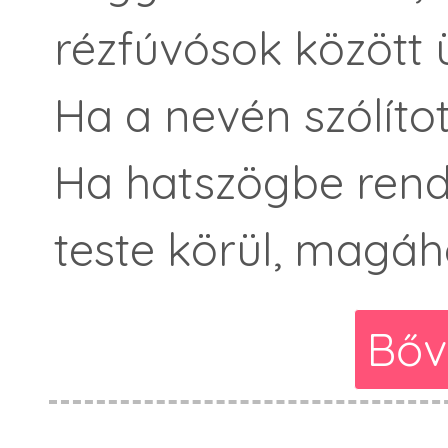
rézfúvósok között ü
Ha a nevén szólíto
Ha hatszögbe rend
teste körül, magáho
Bőv