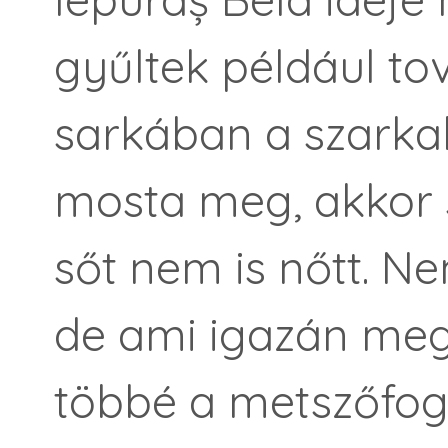
gyűltek például t
sarkában a szarka
mosta meg, akkor s
sőt nem is nőtt. N
de ami igazán meg
többé a metszőfog