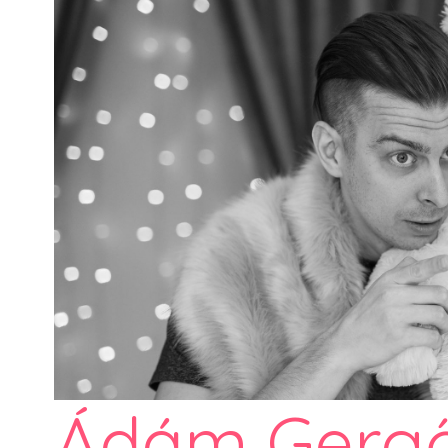
Ádám Gergő