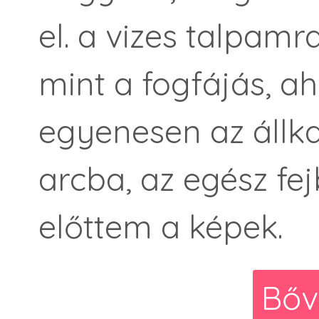
el. a vizes talpam
mint a fogfájás, a
egyenesen az állk
arcba, az egész fej
előttem a képek.
Bőv