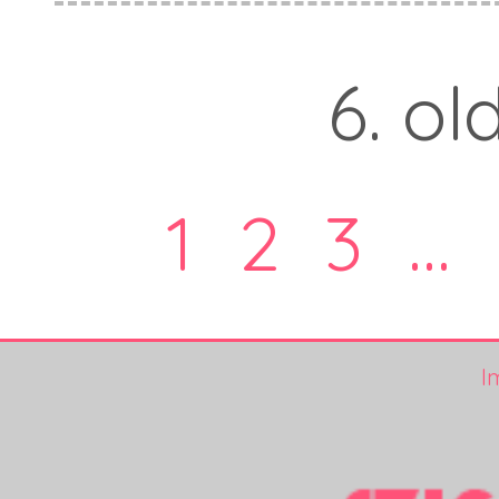
6. ol
1
2
3
...
I