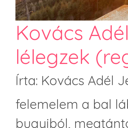
Kovács Adél
lélegzek (re
Írta: Kovács Adél J
felemelem a bal lá
bugyiból, megtánt