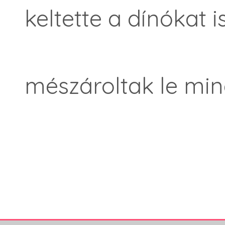
keltette a dínókat i
mészároltak le mi