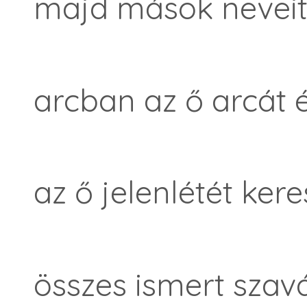
majd mások neveit
arcban az ő arcát
az ő jelenlétét kere
összes ismert szav