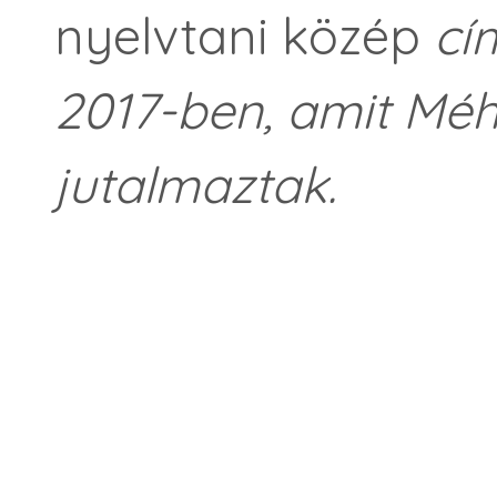
nyelvtani közép
cím
2017-ben, amit Méh
jutalmaztak.