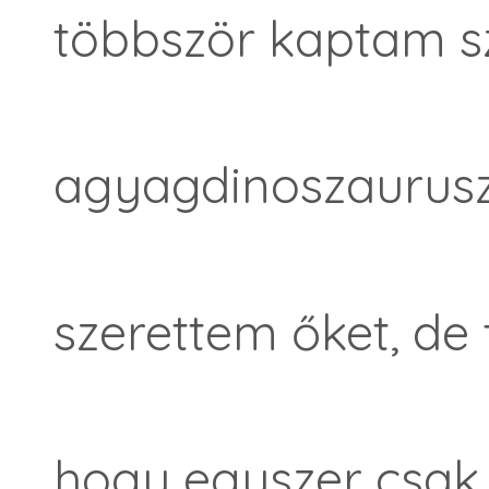
többször kaptam 
agyagdinoszaurus
szerettem őket, de 
hogy egyszer csa