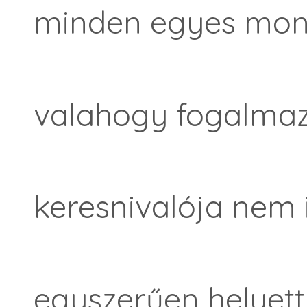
minden egyes mond
valahogy fogalma
keresnivalója nem is
egyszerűen helyett 