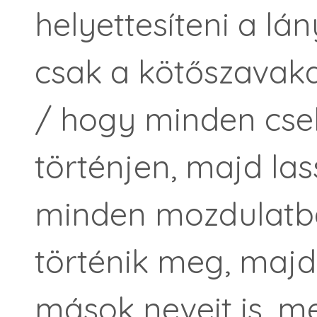
helyettesíteni a lán
csak a kötőszavaka
/ hogy minden csel
történjen, majd las
minden mozdulatba
történik meg, majd
mások neveit is, m