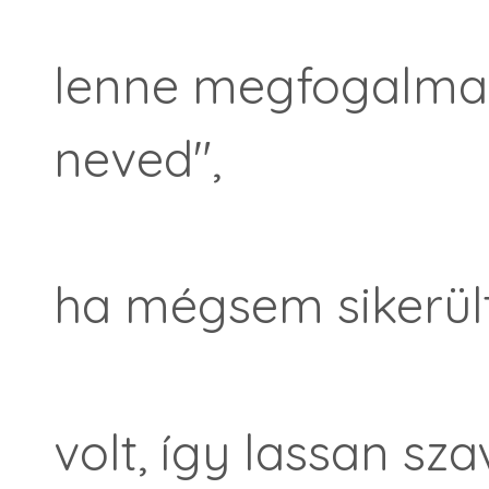
lenne megfogalmazv
neved",
ha mégsem sikerült
volt, így lassan sza