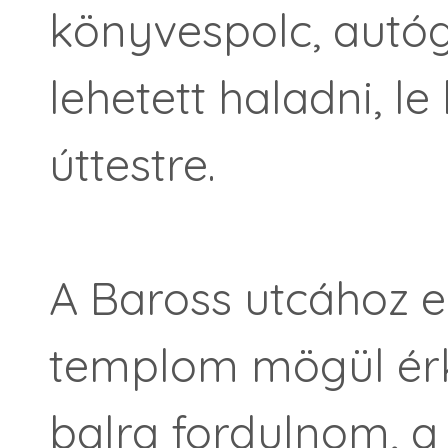
könyvespolc, autóg
lehetett haladni, le
úttestre.
A Baross utcához eg
templom mögül érk
balra fordulnom, a 