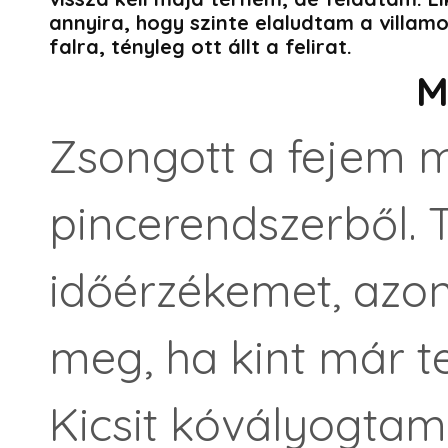
annyira, hogy szinte elaludtam a villam
falra, tényleg ott állt a felirat.
M
Zsongott a fejem m
pincerendszerből. T
időérzékemet, azo
meg, ha kint már tel
Kicsit kóvályogta