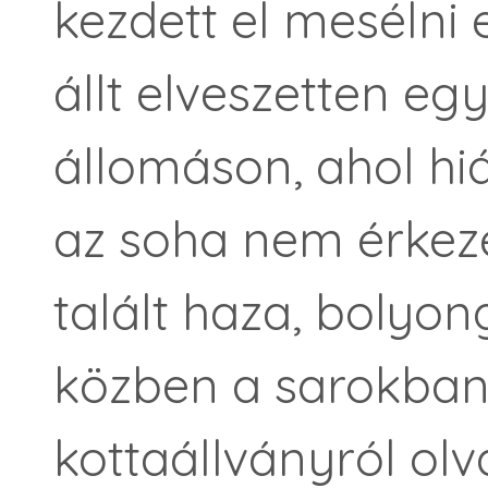
kezdett el mesélni
állt elveszetten eg
állomáson, ahol hiá
az soha nem érkeze
talált haza, bolyon
közben a sarokban 
kottaállványról olv