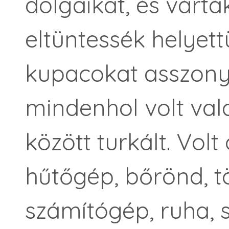
dolgaikat, és várt
eltüntessék helyet
kupacokat asszonyo
mindenhol volt vala
között turkált. Volt
hűtőgép, bőrönd, tö
számítógép, ruha, 