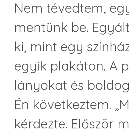
Nem tévedtem, egy
mentünk be. Egyál
ki, mint egy színhá
egyik plakáton. A 
lányokat és boldog
Én következtem. „M
kérdezte. Először 