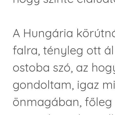
A Hungária körútná
falra, tényleg ott ál
ostoba szó, az ho
gondoltam, igaz m
önmagában, főleg 