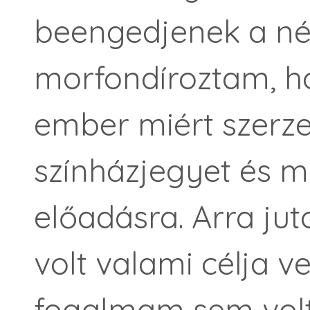
beengedjenek a né
morfondíroztam, ho
ember miért szerz
színházjegyet és mi
előadásra. Arra ju
volt valami célja ve
fogalmam sem volt