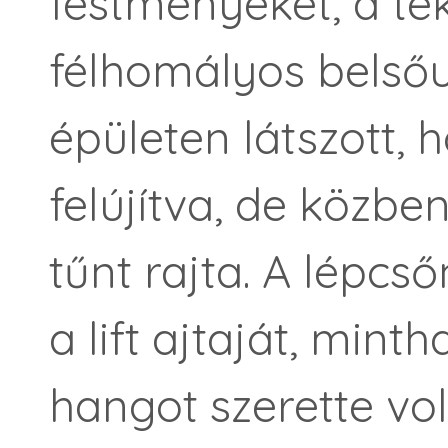
festményeket, a te
félhomályos belsőu
épületen látszott,
felújítva, de közb
tűnt rajta. A lépcső
a lift ajtaját, mint
hangot szerette v