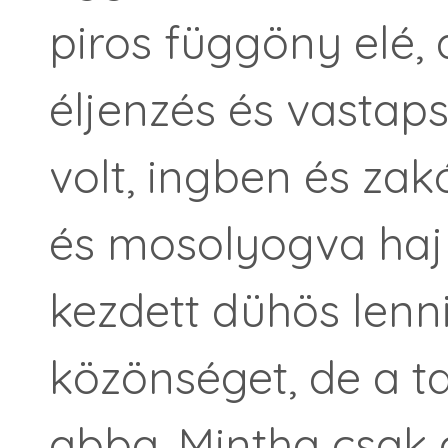
piros függöny elé,
éljenzés és vastaps
volt, ingben és zak
és mosolyogva hajl
kezdett dühös lenni
közönséget, de a 
abba. Mintha csak 