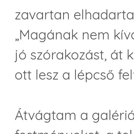
zavartan elhadart
„Magának nem kív
jó szórakozást, át 
ott lesz a lépcső fel
Átvágtam a galéri