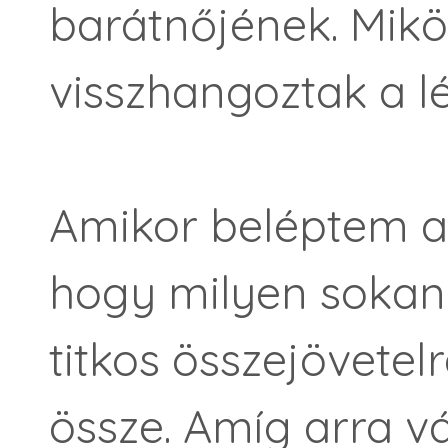
barátnőjének. Mikö
visszhangoztak a l
Amikor beléptem az
hogy milyen sokan 
titkos összejövetel
össze. Amíg arra v