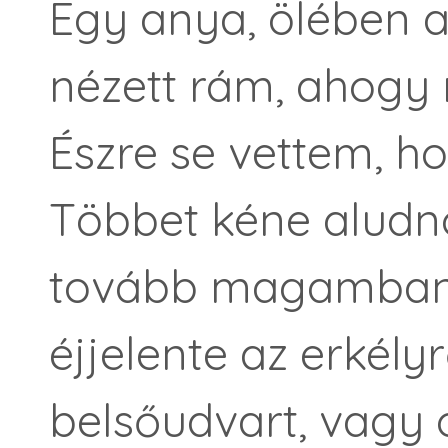
Egy anya, ölében a
nézett rám, ahog
Észre se vettem, h
Többet kéne aludn
tovább magamban.
éjjelente az erkél
belsőudvart, vagy 