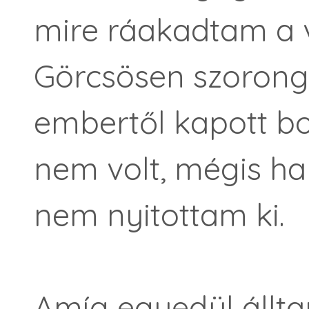
mire ráakadtam a v
Görcsösen szorong
embertől kapott bo
nem volt, mégis ha
nem nyitottam ki.
Amíg egyedül állt