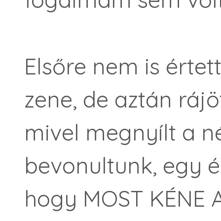
Elsőre nem is érte
zene, de aztán rájö
mivel megnyílt a n
bevonultunk, egy é
hogy MOST KÉNE A