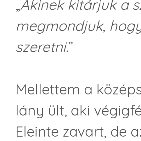
„
Akinek kitárjuk a 
megmondjuk, hogya
szeretni.
”
Mellettem a középs
lány ült, aki végig
Eleinte zavart, de