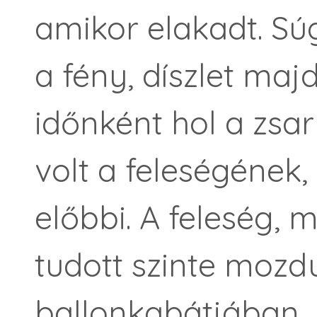
amikor elakadt. Súg
a fény, díszlet ma
időnként hol a zsar
volt a feleségének,
előbbi. A feleség, m
tudott szinte mozdu
ballonkabátjában, 