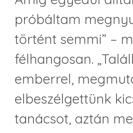
próbáltam megnyug
történt semmi” 
félhangosan. „Talá
emberrel, megmutat
elbeszélgettünk kic
tanácsot, aztán meg