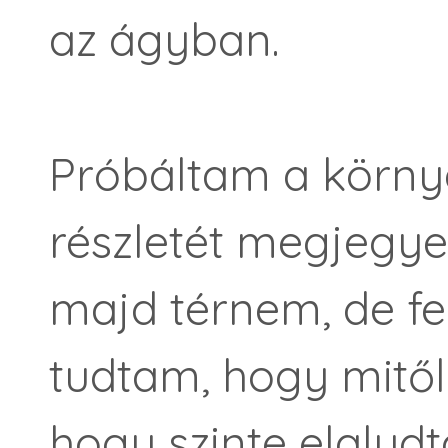
az ágyban.
Próbáltam a körny
részletét megjegyez
majd térnem, de fe
tudtam, hogy mitől
hogy szinte elalud