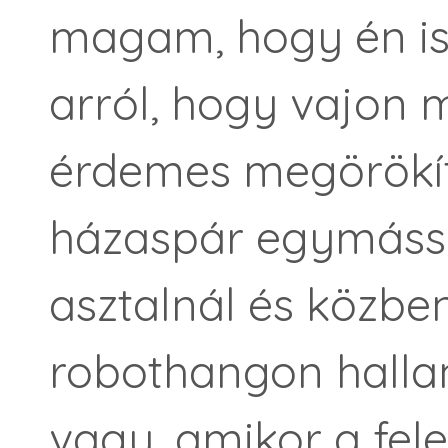
magam, hogy én is
arról, hogy vajon m
érdemes megörökíte
házaspár egymássa
asztalnál és közbe
robothangon halla
vagy, amikor a fel