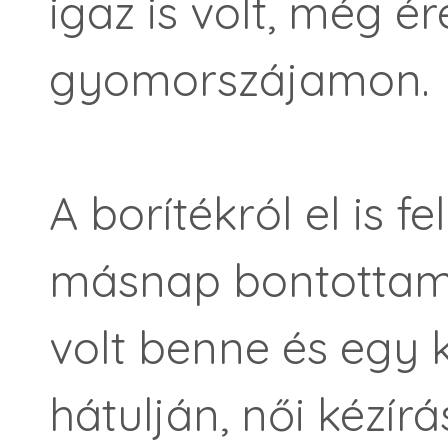
igaz is volt, még é
gyomorszájamon.
A borítékról el is f
másnap bontottam 
volt benne és egy 
hátulján, női kézírá