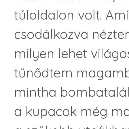
túloldalon volt. A
csodálkozva néztem
milyen lehet világo
tűnődtem magamban
mintha bombatalála
a kupacok még ma