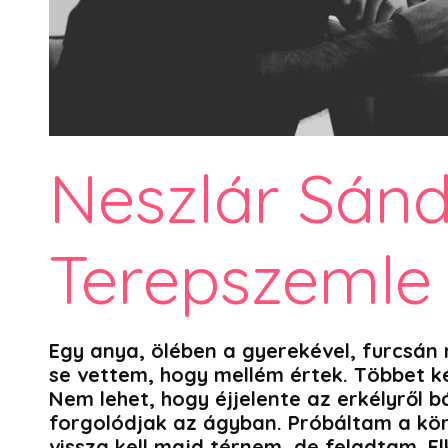
Neszlár Sánd
Terepszemle 
Egy anya, ölében a gyerekével, furcsá
se vettem, hogy mellém értek. Többet 
Nem lehet, hogy éjjelente az erkélyről 
forgolódjak az ágyban. Próbáltam a kö
vissza kell majd térnem, de feladtam. E