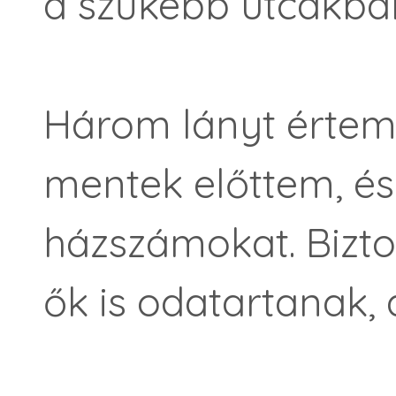
a szűkebb utcákba
Három lányt értem 
mentek előttem, é
házszámokat. Bizt
ők is odatartanak,