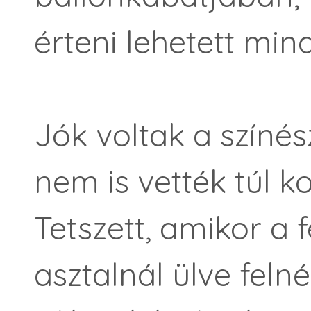
érteni lehetett min
Jók voltak a színés
nem is vették túl 
Tetszett, amikor a 
asztalnál ülve feln