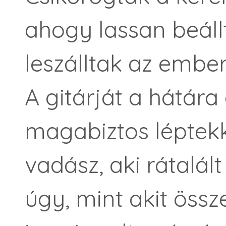
ahogy lassan beáll
leszálltak az ember
A gitárját a hátára
magabiztos léptekke
vadász, aki rátalált
úgy, mint akit össz