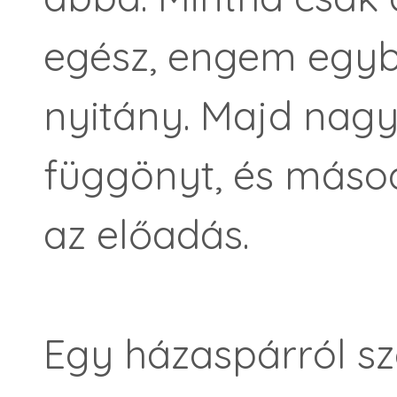
egész, engem egybő
nyitány. Majd nagy
függönyt, és másod
az előadás.
Egy házaspárról szó