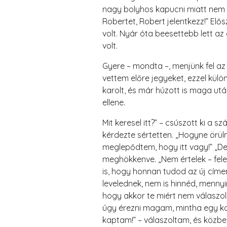
nagy bolyhos kapucni miatt nem lá
Robertet, Robert jelentkezz!” Elő
volt. Nyár óta beesettebb lett az a
volt.
Gyere – mondta –, menjünk fel az 
vettem előre jegyeket, ezzel külön
karolt, és már húzott is maga után
ellene.
Mit keresel itt?” – csúszott ki a 
kérdezte sértetten. „Hogyne örüln
meglepődtem, hogy itt vagy!” „De 
meghökkenve. „Nem értelek – felel
is, hogy honnan tudod az új címem
levelednek, nem is hinnéd, menny
hogy akkor te miért nem válaszol
úgy érezni magam, mintha egy ko
kaptam!” – válaszoltam, és közb