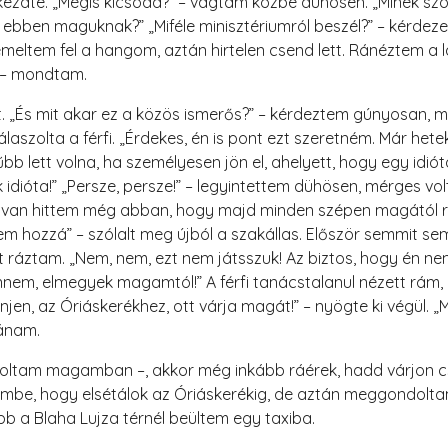
 kezdte. „Mégis kicsoda?” – vágtam közbe dühösen. „Minek s
ó ebben maguknak?” „Miféle minisztériumról beszél?” – kérdez
 emeltem fel a hangom, aztán hirtelen csend lett. Ránéztem a
” – mondtam.
tt. „És mit akar ez a közös ismerős?” – kérdeztem gúnyosan, 
álaszolta a férfi. „Érdekes, én is pont ezt szeretném. Már he
űbb lett volna, ha személyesen jön el, ahelyett, hogy egy idió
idióta!” „Persze, persze!” – legyintettem dühösen, mérges vo
van hittem még abban, hogy majd minden szépen magától ren
m hozzá” – szólalt meg újból a szakállas. Először semmit se
 ráztam. „Nem, nem, ezt nem játsszuk! Az biztos, hogy én ne
em, elmegyek magamtól!” A férfi tanácstalanul nézett rám, 
njen, az Óriáskerékhez, ott várja magát!” – nyögte ki végül. „
tánam.
doltam magamban –, akkor még inkább ráérek, hadd várjon cs
szembe, hogy elsétálok az Óriáskerékig, de aztán meggondol
bb a Blaha Lujza térnél beültem egy taxiba.