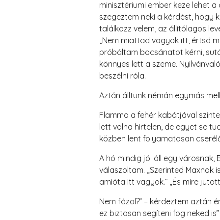
minisztériumi ember keze lehet a 
szegeztem neki a kérdést, hogy ki
találkozz velem, az állítólagos l
„Nem miattad vagyok itt, értsd m
próbáltam bocsánatot kérni, sutá
könnyes lett a szeme. Nyilvánvaló
beszélni róla.
Aztán álltunk némán egymás melle
Flamma a fehér kabátjával szinte
lett volna hirtelen, de egyet se 
közben lent folyamatosan cserél
A hó mindig jól áll egy városnak,
válaszoltam. „Szerinted Maxnak i
amióta itt vagyok.” „És mire jutot
Nem fázol?” – kérdeztem aztán én
ez biztosan segíteni fog neked i