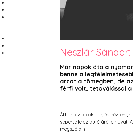
Neszlár Sándor:
Már napok óta a nyomomb
benne a legfélelmetesebb
arcot a tömegben, de azt
férfi volt, tetoválással 
Álltam az ablakban, és néztem, h
seperte le az autójáról a havat. 
megszólalni.