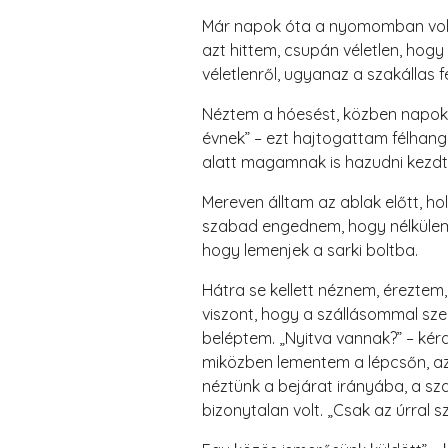
Már napok óta a nyomomban volt v
azt hittem, csupán véletlen, hog
véletlenről, ugyanaz a szakállas fé
Néztem a hóesést, közben napok t
évnek” – ezt hajtogattam félhang
alatt magamnak is hazudni kezdt
Mereven álltam az ablak előtt, ho
szabad engednem, hogy nélkülem t
hogy lemenjek a sarki boltba.
Hátra se kellett néznem, éreztem,
viszont, hogy a szállásommal sze
beléptem. „Nyitva vannak?” – kér
miközben lementem a lépcsőn, azu
néztünk a bejárat irányába, a sza
bizonytalan volt. „Csak az úrral s