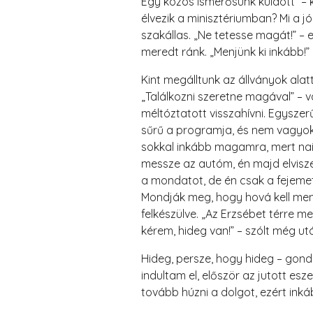
Egy közös ismerősünk küldött” –
élvezik a minisztériumban? Mi a j
szakállas. „Ne tetesse magát!” –
meredt ránk. „Menjünk ki inkább!
Kint megálltunk az állványok ala
„Találkozni szeretne magával” – v
méltóztatott visszahívni. Egyszer
sűrű a programja, és nem vagyok 
sokkal inkább magamra, mert nai
messze az autóm, én majd elvisze
a mondatot, de én csak a fejemet
Mondják meg, hogy hová kell menn
felkészülve. „Az Erzsébet térre me
kérem, hideg van!” – szólt még u
Hideg, persze, hogy hideg – gon
indultam el, először az jutott e
tovább húzni a dolgot, ezért inká