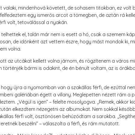
alaki, mindenhová követett, de sohasem titokban, ez volt b
y felfedeztem egy ismerős arcot a tömegben, de aztán rá kell
rfi volt, tetoválással a nyakán.
elhettek el, talán már nem is esett a hó, csak a szemem kápr
osan, de időnként azt vettem észre, hogy mást mondok ki, mi
em volna.
lott az utcákat kellett volna járnom, és rögzítenem a város m
örténjék bármi is odakint, de én bénult voltam, az is órák
 hogy újra a nyomomban van a szakállas férfi, de ezúttal nem
mbeni galériában égett a villany. Meglepetten nézett rám a p
deztem. „Végül is igen” – felelte mosolyogva. „Remek, akkor 
tán elkezdtem nézegetni az albumokat. Nem sokkal később ny
kállas férfi volt, ösztönösen behúzódtam a sarokba. „Segíthe
zeretnék beszélni” – válaszolta a férfi, és rám mutatott.