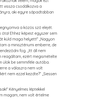
zórakoznak velem, maguk ezt
ett vissza csodálkozva a
 lányra, aki egyre sápadtabban
megnyomva a közös szó elejét.
tek óta! Ehhez képest egyszer sem
tát küld maga helyett!” „Nagyon
ltam a minisztériumi emberre, de
deződni fog. „Itt áll nem
m reagáltam, ezért megismételte
m ülök be semmiféle autóba.
erre a válaszra nem volt
Miért nem ezzel kezdte?” „Siessen
ak!” Kényelmes léptekkel
tam magam, nem volt értelme