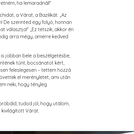
etném, ha lemaradnál!”
dat, a Várat, a Bazilikát. „Az
m! De szerinted egy folyó, honnan
 választja!” „Ez tetszik, akkor én
indig arra mégy, amerre kedved
is jobban bele a beszélgetésbe,
ntének tűnt, bocsánatot kért,
esen feleslegesen – tettem hozzá
vettek el merényletet, ami után
tem neki, hogy tényleg
próbáld, tudod jól, hogy utálom,
kivilágított Várat.