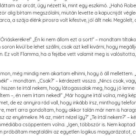
ttam az arcát, úgy nézett ki, mint egy eszkimó. „Hahó Robert
ször alig bírtam megszólalni, miután levette a kapucniját vég
rca, a szája élénk pirosra volt kifestve, jól állt neki. Megölel
Óriáskerékre!” „Én ki nem állom ezt a sort!” – mondtam tiltako
 soron kívül be lehet szállni, csak azt kell kivárni, hogy meg
. Ez volt Flamma, ha a fejébe vett valamit meg is valósította,
számon, még mindig nem akartam elhinni, hogy ő áll mellettem. 
ék!” – mondtam. „Csak?” – kérdezett vissza. „Nincs csak, vag
hiszen te írtál nekem, hogy látogassalak meg, hogy jó lenne ú
tem –, én nem írtam neked!” „Már hogyne írtál volna, még kép
et, de ez annyira rád vall, hogy inkább írsz, minthogy telef
ire, mert arra gondoltam, hogy akkor talán már nem is harag
sz az enyémekre. Mi az, miért nézel így?” „Te írtál nekem?” 
médiába csöppentem volna. „Igen, többször is. Nem kaptad
en próbáltam megtalálni az egyetlen logikus magyarázatot, c