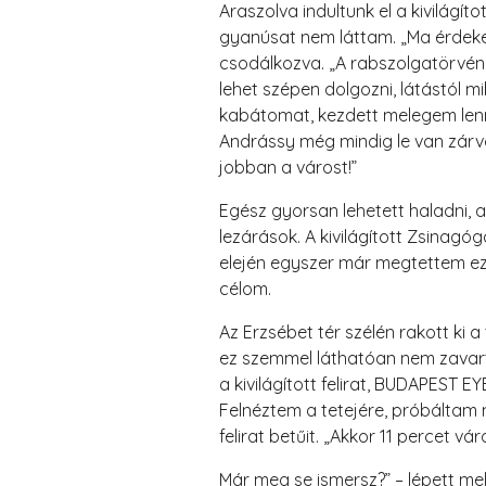
Araszolva indultunk el a kivilágí
gyanúsat nem láttam. „Ma érdekes 
csodálkozva. „A rabszolgatörvény
lehet szépen dolgozni, látástól m
kabátomat, kezdett melegem lenni
Andrássy még mindig le van zárva
jobban a várost!”
Egész gyorsan lehetett haladni, 
lezárások. A kivilágított Zsinagó
elején egyszer már megtettem ezt 
célom.
Az Erzsébet tér szélén rakott ki 
ez szemmel láthatóan nem zavarta a
a kivilágított felirat, BUDAPEST 
Felnéztem a tetejére, próbáltam
felirat betűit. „Akkor 11 perce
Már meg se ismersz?” – lépett me