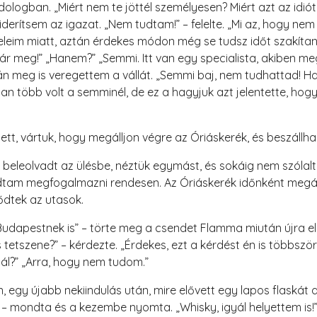
dologban. „Miért nem te jöttél személyesen? Miért azt az idió
derítsem az igazat. „Nem tudtam!” – felelte. „Mi az, hogy nem 
eveleim miatt, aztán érdekes módon még se tudsz időt szakíta
ár meg!” „Hanem?” „Semmi. Itt van egy specialista, akiben me
n meg is veregettem a vállát. „Semmi baj, nem tudhattad! H
an több volt a semminél, de ez a hagyjuk azt jelentette, hog
tt, vártuk, hogy megálljon végre az Óriáskerék, és beszállha
 beleolvadt az ülésbe, néztük egymást, és sokáig nem szóla
tudtam megfogalmazni rendesen. Az Óriáskerék időnként megállt
ődtek az utasok.
 Budapestnek is” – törte meg a csendet Flamma miután újra elin
s tetszene?” – kérdezte. „Érdekes, ezt a kérdést én is többs
tál?” „Arra, hogy nem tudom.”
, egy újabb nekiindulás után, mire elővett egy lapos flaskát
s” – mondta és a kezembe nyomta. „Whisky, igyál helyettem is