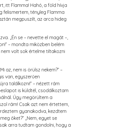
, itt Flamma! Hahó, a föld hívja
leg felismertem, tényleg Flamma
t, aztán megpuszilt, az arca hideg
zva. „Én se – nevette el magát –,
álljon!” – mondta miközben belém
 nem volt sok értelme tiltakozni
„Mi az, nem is örülsz nekem?” –
yis van, egyszerűen
jra találkozni!” – nézett rám
eslapot is küldtél, csodálkoztam
onálnál. Úgy megörültem a
szol rám! Csak azt nem értettem,
– kérdeztem gyanakodva, kezdtem
 meg őket?” „Nem, egyet se
sak arra tudtam gondolni, hogy a