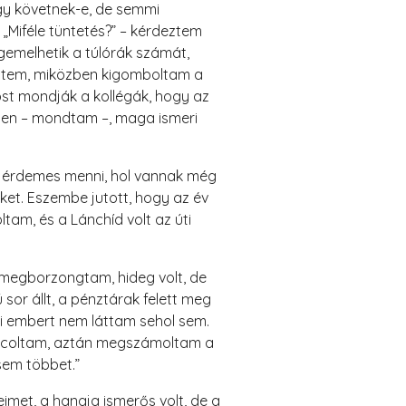
ogy követnek-e, de semmi
 „Miféle tüntetés?” – kérdeztem
gemelhetik a túlórák számát,
rdeztem, miközben kigomboltam a
ost mondják a kollégák, hogy az
dben – mondtam –, maga ismeri
re érdemes menni, hol vannak még
eket. Eszembe jutott, hogy az év
tam, és a Lánchíd volt az úti
ól megborzongtam, hideg volt, de
 sor állt, a pénztárak felett meg
mi embert nem láttam sehol sem.
saccoltam, aztán megszámoltam a
sem többet.”
met, a hangja ismerős volt, de a