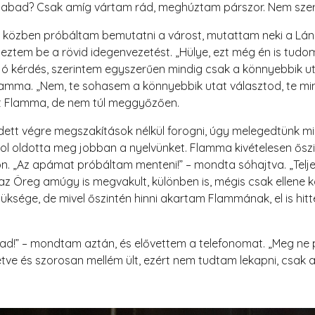
szabad? Csak amíg vártam rád, meghúztam párszor. Nem szer
 közben próbáltam bemutatni a várost, mutattam neki a Lánchi
ejeztem be a rövid idegenvezetést. „Hülye, ezt még én is tudo
Jó kérdés, szerintem egyszerűen mindig csak a könnyebbik utat
Flamma. „Nem, te sohasem a könnyebbik utat választod, te m
zott Flamma, de nem túl meggyőzően.
ett végre megszakítások nélkül forogni, úgy melegedtünk mi 
hol oldotta meg jobban a nyelvünket. Flamma kivételesen őszi
on. „Az apámat próbáltam menteni!” – mondta sóhajtva. „Telj
 Öreg amúgy is megvakult, különben is, mégis csak ellene kö
szüksége, de mivel őszintén hinni akartam Flammának, el is hit
ólad!” – mondtam aztán, és elővettem a telefonomat. „Meg ne 
tve és szorosan mellém ült, ezért nem tudtam lekapni, csak a 