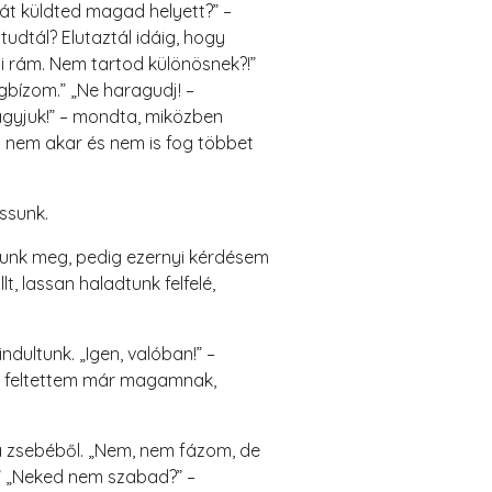
tát küldted magad helyett?” –
tudtál? Elutaztál idáig, hogy
ni rám. Nem tartod különösnek?!”
gbízom.” „Ne haragudj! –
agyjuk!” – mondta, miközben
y nem akar és nem is fog többet
ssunk.
ltunk meg, pedig ezernyi kérdésem
, lassan haladtunk felfelé,
dultunk. „Igen, valóban!” –
zör feltettem már magamnak,
 a zsebéből. „Nem, nem fázom, de
!” „Neked nem szabad?” –