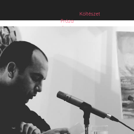
Költészet
Próza
Műfordítás
Mese
Folyó/irat/mentés
Sorozat
Hibrid
Hasznos szöveg
Józsefet nem kérdezte senki
Csízió
HISZTI
comicON
PesText
PesText 2021
PesText 2022