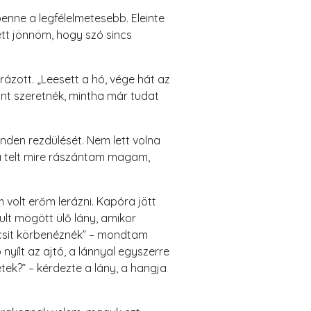
enne a legfélelmetesebb. Eleinte
ett jönnöm, hogy szó sincs
ázott. „Leesett a hó, vége hát az
nt szeretnék, mintha már tudat
inden rezdülését. Nem lett volna
ba telt mire rászántam magam,
 volt erőm lerázni. Kapóra jött
ult mögött ülő lány, amikor
kicsit körbenéznék” – mondtam
ílt az ajtó, a lánnyal egyszerre
tek?” – kérdezte a lány, a hangja