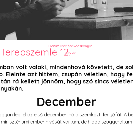
PesText 2023
PesText 2024
PesText 2025
+SZIF
HNB
Eronim Mox szakácskönyve
 Terepszemle 12.
Spoiler
an volt valaki, mindenhová követett, de soh
. Eleinte azt hittem, csupán véletlen, hogy 
án rá kellett jönnöm, hogy szó sincs véletlen
a nyakán.
December
ogyan lepi el az első decemberi hó a szemközti fenyőfát. A 
A minisztériumi ember hívását vártam, de hiába szuggeráltam 