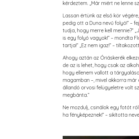
kérdeztem. „Már miért ne lenne 
Lassan értünk az első kör végére,
pedig ott a Duna nevű folyó!” – f
tudja, hogy merre kell mennie?” „
is egy folyó vagyok!” – mondta 
tartja!” „Ez nem igaz!” – tiltako
Ahogy aztán az Óriáskerék elkezd
de az is lehet, hogy csak az alko
hogy ellenem vallott a tárgyalás
magamban –, mivel akkorra már az
állandó orvosi felügyeletre volt 
megbánta.”
Ne mozdulj, csinálok egy fotót r
ha fényképeznek!” – sikította neve