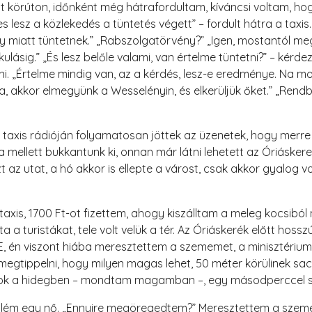
tott körúton, időnként még hátrafordultam, kíváncsi voltam, h
lesz a közlekedés a tüntetés végett” – fordult hátra a taxis.
 miatt tüntetnek.” „Rabszolgatörvény?” „Igen, mostantól me
ikulásig.” „És lesz belőle valami, van értelme tüntetni?” – ké
. „Értelme mindig van, az a kérdés, lesz-e eredménye. Na m
, akkor elmegyünk a Wesselényin, és elkerüljük őket.” „Ren
a taxis rádióján folyamatosan jöttek az üzenetek, hogy mer
ga mellett bukkantunk ki, onnan már látni lehetett az Óriásker
az utat, a hó akkor is ellepte a várost, csak akkor gyalog vol
a taxis, 1700 Ft-ot fizettem, ahogy kiszálltam a meleg kocsib
 turistákat, tele volt velük a tér. Az Óriáskerék előtt hosszú
EYE, én viszont hiába meresztettem a szememet, a minisztériu
 megtippelni, hogy milyen magas lehet, 50 méter körülinek 
t várok a hidegben – mondtam magamban –, egy másodperccel 
llém egy nő. „Ennyire megöregedtem?” Meresztettem a szemei