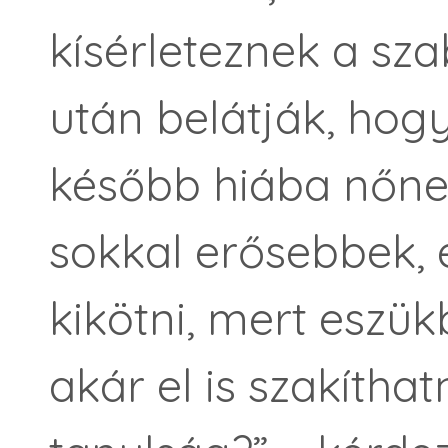
kísérleteznek a sza
után belátják, hogy
később hiába nőne
sokkal erősebbek, 
kikötni, mert eszük
akár el is szakíthat