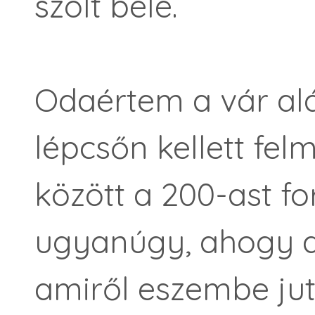
szólt bele.
Odaértem a vár al
lépcsőn kellett fe
között a 200-ast f
ugyanúgy, ahogy a
amiről eszembe jut