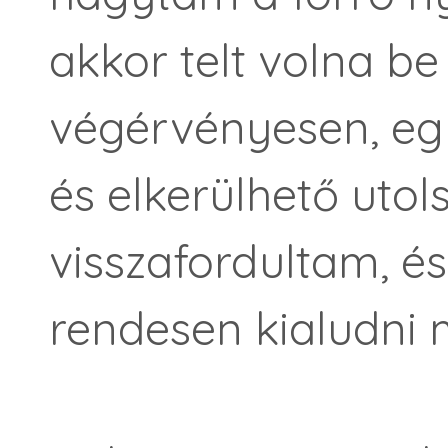
akkor telt volna b
végérvényesen, egy
és elkerülhető utol
visszafordultam, 
rendesen kialudni