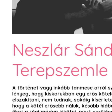
Neszlár Sánd
Terepszemle 
A történet vagy inkább tanmese arról sz
lényeg, hogy kiskorukban egy erős kötel
elszakítani, nem tudnak, sokáig kísérlet
hogy a kötél erősebb náluk, később hiáb
őket a régi módon kikötni, mert eszükbe 