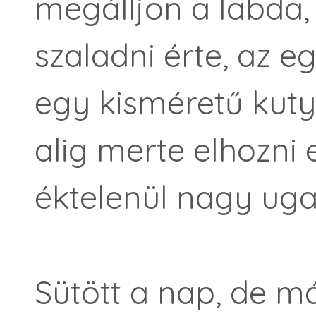
megálljon a labda,
szaladni érte, az 
egy kisméretű kutya
alig merte elhozni e
éktelenül nagy uga
Sütött a nap, de m