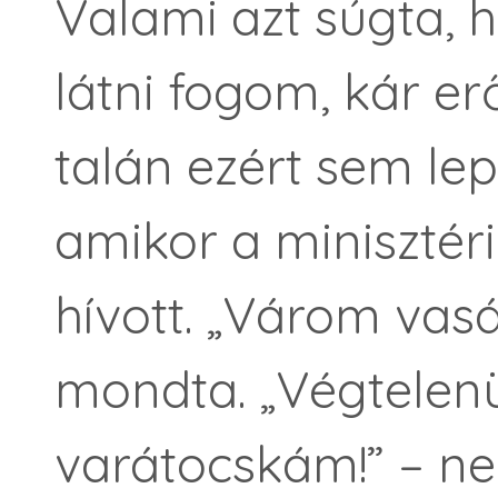
Valami azt súgta,
látni fogom, kár er
talán ezért sem l
amikor a minisztér
hívott. „Várom vas
mondta. „Végtelenü
varátocskám!” – 