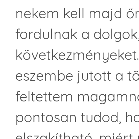
nekem kell majd ő
fordulnak a dolgok,
következményeket. 
eszembe jutott a tö
feltettem magamna
pontosan tudod, h
elszakítható, miér