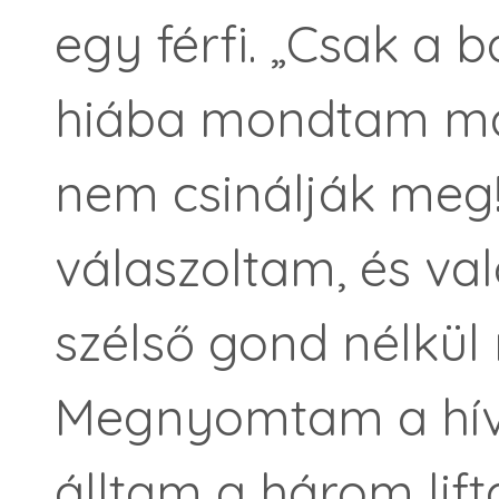
egy férfi. „Csak a 
hiába mondtam már
nem csinálják meg
válaszoltam, és val
szélső gond nélkül
Megnyomtam a hív
álltam a három lifta