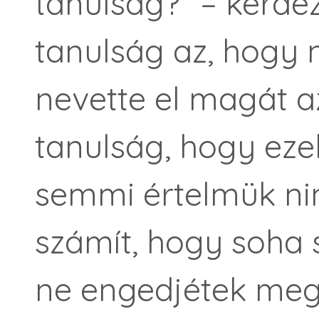
tanulság?” – kérdez
tanulság az, hogy n
nevette el magát a
tanulság, hogy ez
semmi értelmük ni
számít, hogy soha
ne engedjétek meg