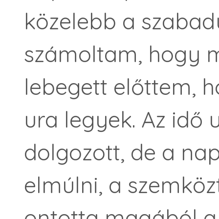
közelebb a szabadu
számoltam, hogy mi
lebegett előttem,
ura legyek. Az id
dolgozott, de a na
elmúlni, a szemköz
ontotta magából a p