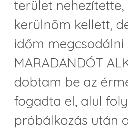
terület nehezítette, 
kerülnöm kellett, d
időm megcsodálni e
MARADANDÓT ALKO
dobtam be az érmé
fogadta el, alul fol
próbálkozás után a 