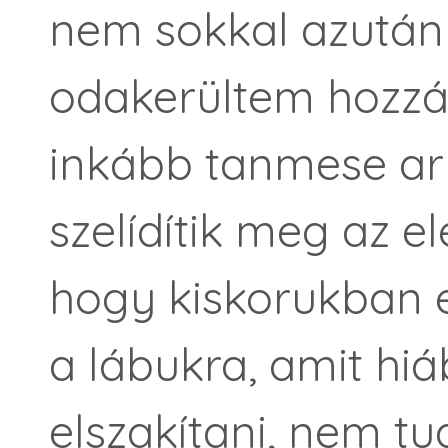
nem sokkal azután
odakerültem hozzáj
inkább tanmese arr
szelídítik meg az e
hogy kiskorukban e
a lábukra, amit hi
elszakítani, nem tu