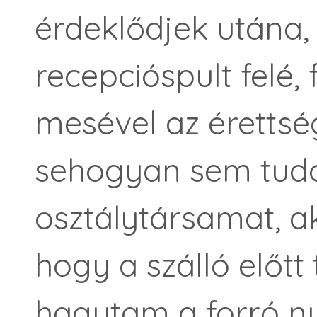
érdeklődjek utána, 
recepcióspult felé, 
mesével az érettség
sehogyan sem tudo
osztálytársamat, ak
hogy a szálló előtt
hagytam a forró ny