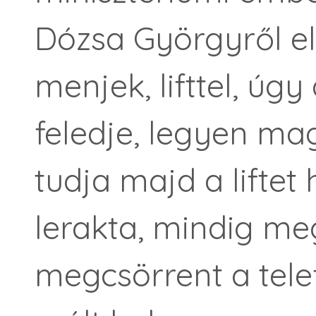
Dózsa Györgyről eln
menjek, lifttel, úg
feledje, legyen ma
tudja majd a liftet
lerakta, mindig m
megcsörrent a tele