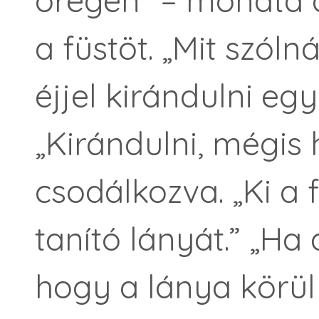
öregen” – mondta a
a füstöt. „Mit szól
éjjel kirándulni egy
„Kirándulni, mégis
csodálkozva. „Ki a 
tanító lányát.” „Ha
hogy a lánya körül