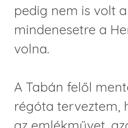
pedig nem is volt a
mindenesetre a Her
volna.
A Tabán felől men
régóta terveztem,
az emlékművet, azon