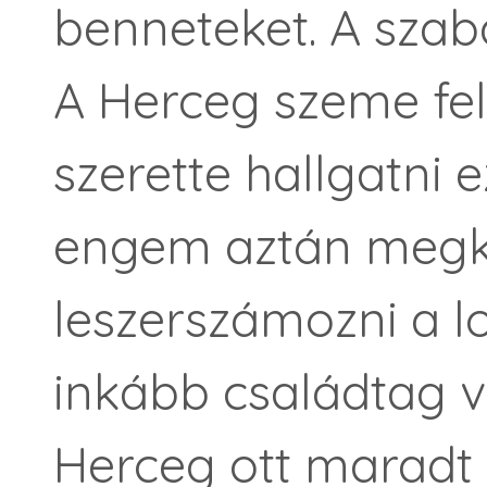
benneteket. A szab
A Herceg szeme felc
szerette hallgatni 
engem aztán megké
leszerszámozni a l
inkább családtag v
Herceg ott maradt v