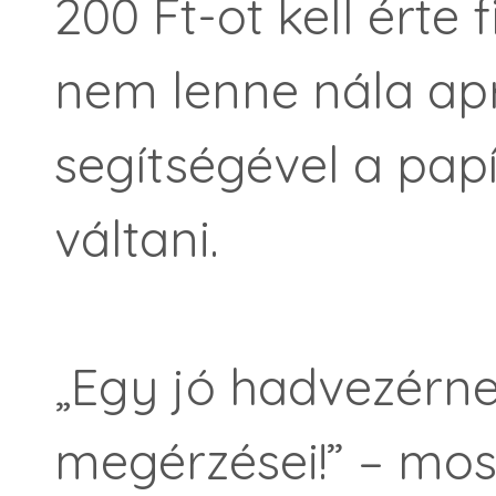
200 Ft-ot kell érte 
nem lenne nála ap
segítségével a papí
váltani.
„Egy jó hadvezérn
megérzései!” – mos