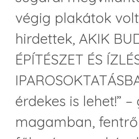
végig plakátok volt
hirdettek, AKIK B
ÉPÍTÉSZET ÉS ÍZLÉ
IPAROSOKTATÁSBAN
érdekes is lehet!” 
magamban, fentről 