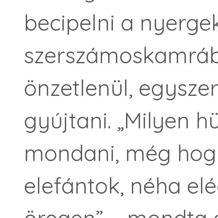
becipelni a nyerge
szerszámoskamrába,
önzetlenül, egysze
gyújtani. „Milyen h
mondani, még hog
elefántok, néha el