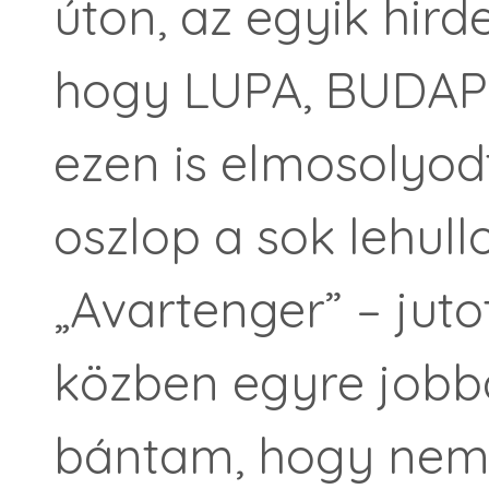
úton, az egyik hird
hogy LUPA, BUDA
ezen is elmosolyodt
oszlop a sok lehull
„Avartenger” – jut
közben egyre jobb
bántam, hogy nem 