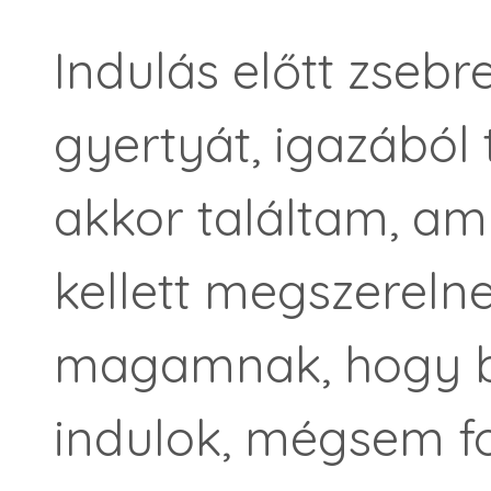
Indulás előtt zseb
gyertyát, igazából
akkor találtam, ami
kellett megszerel
magamnak, hogy b
indulok, mégsem f