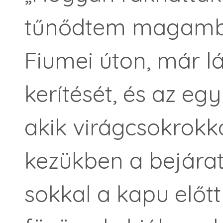
tűnődtem magamb
Fiumei úton, már 
kerítését, és az eg
akik virágcsokrokk
kezükben a bejárat
sokkal a kapu előtt 