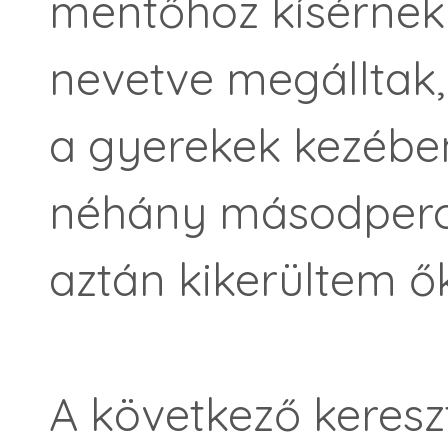
mentőhöz kísérnek 
nevetve megálltak, 
a gyerekek kezében
néhány másodperci
aztán kikerültem ők
A következő keresz