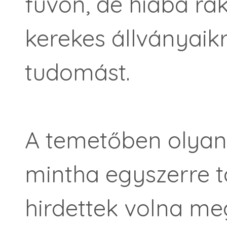
füvön, de hiába rak
kerekes állványaikr
tudomást.
A temetőben olyan
mintha egyszerre t
hirdettek volna m