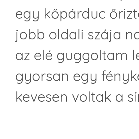
egy kőpárduc őrizt
jobb oldali szája n
az elé guggoltam le
gyorsan egy fényk
kevesen voltak a sí