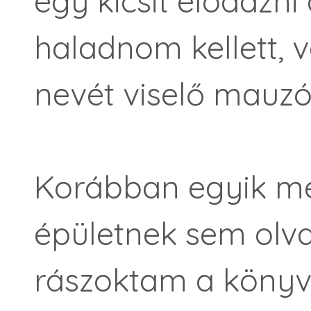
egy kicsit elodázni
haladnom kellett, v
nevét viselő mauz
Korábban egyik me
épületnek sem olv
rászoktam a könyv