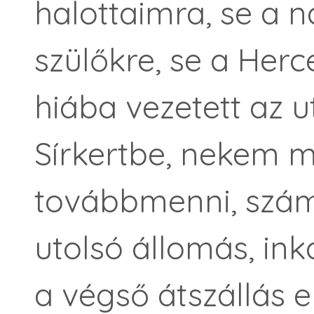
halottaimra, se a n
szülőkre, se a Herc
hiába vezetett az u
Sírkertbe, nekem 
továbbmenni, szám
utolsó állomás, in
a végső átszállás el