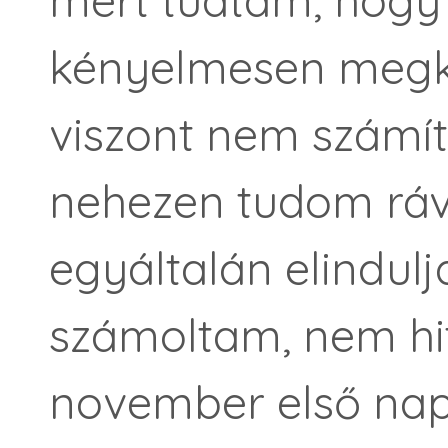
kényelmesen megköz
viszont nem számí
nehezen tudom rá
egyáltalán elindul
számoltam, nem hi
november első na