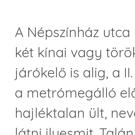
A Népszínház utca k
két kínai vagy török
járókelő is alig, a 
a metrómegálló elő
hajléktalan ült, ne
látni ilyesmit. Talá