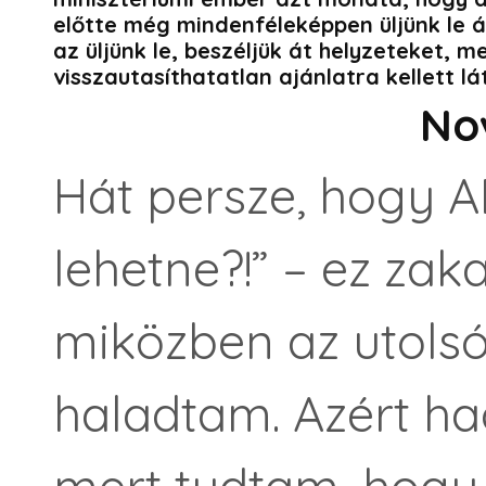
előtte még mindenféleképpen üljünk le á
az üljünk le, beszéljük át helyzeteket, 
visszautasíthatatlan ajánlatra kellett 
No
Hát persze, hogy 
lehetne?!” – ez zak
miközben az utols
haladtam. Azért ha
mert tudtam, hogy 