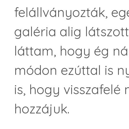
felállványozták, eg
galéria alig látszot
láttam, hogy ég ná
módon ezúttal is ny
is, hogy visszafel
hozzájuk.