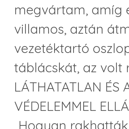
megvártam, amíg e
villamos, aztán át
vezetéktartó oszlo
táblácskát, az volt
LÁTHATATLAN ÉS
VÉDELEMMEL ELLÁ
„Hogyan rakhatták r