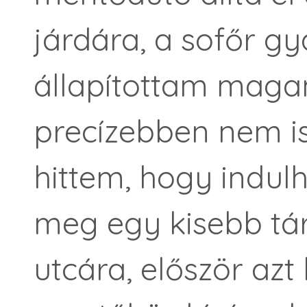
járdára, a sofőr gy
állapítottam maga
precízebben nem is 
hittem, hogy indul
meg egy kisebb tár
utcára, először azt