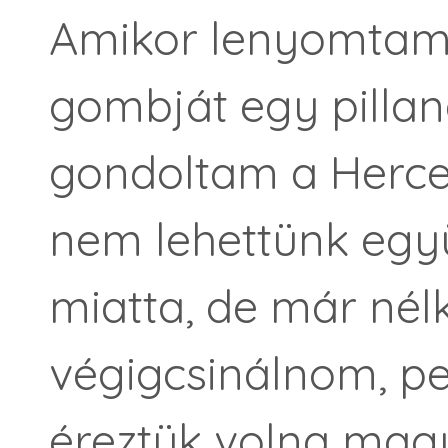
Amikor lenyomtam
gombját egy pillan
gondoltam a Herce
nem lehettünk együ
miatta, de már nélk
végigcsinálnom, pe
éreztük volna magu