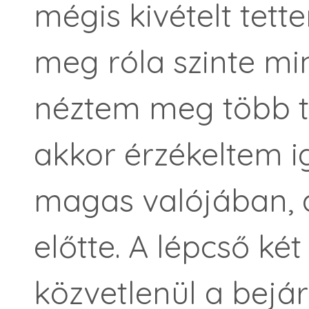
mégis kivételt tet
meg róla szinte mi
néztem meg több tu
akkor érzékeltem i
magas valójában, a
előtte. A lépcső ké
közvetlenül a bejár