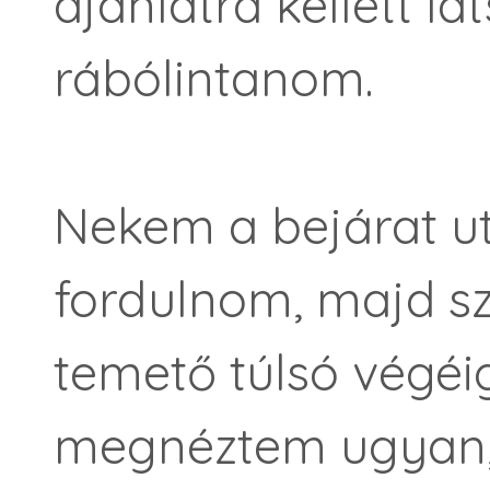
ajánlatra kellett l
rábólintanom.
Nekem a bejárat ut
fordulnom, majd sz
temető túlsó végéig
megnéztem ugyan, 