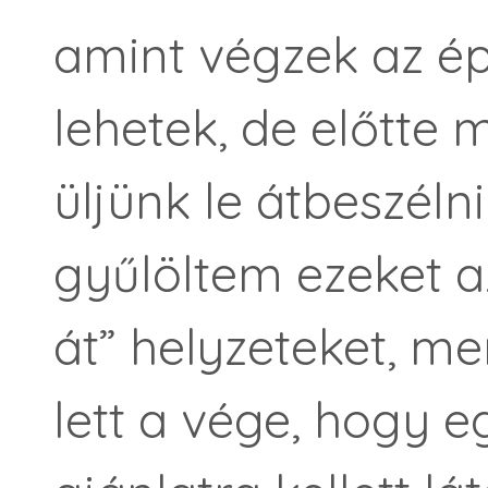
amint végzek az ép
lehetek, de előtte
üljünk le átbeszélni
gyűlöltem ezeket az
át” helyzeteket, me
lett a vége, hogy e