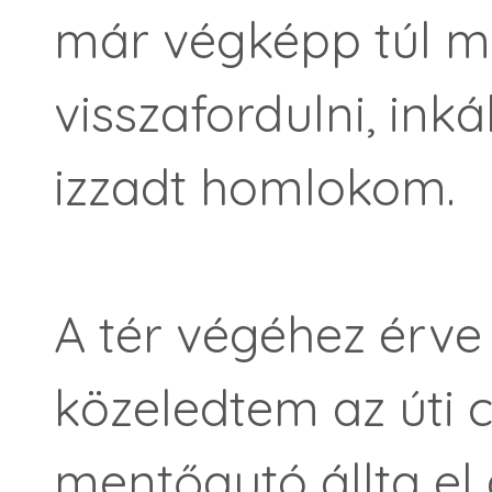
már végképp túl me
visszafordulni, in
izzadt homlokom.
A tér végéhez érve
közeledtem az úti 
mentőautó állta el 